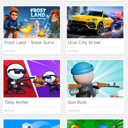
Frost Land - Snow Survival
Urus City Driver
427 PLAYS
810 PLAYS
Tony Archer
Gun Rush
555 PLAYS
2982 PLAYS