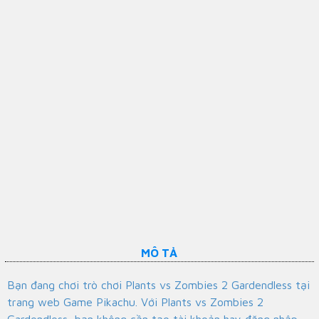
MÔ TẢ
Bạn đang chơi trò chơi Plants vs Zombies 2 Gardendless tại
trang web Game Pikachu. Với Plants vs Zombies 2
Gardendless, bạn không cần tạo tài khoản hay đăng nhập