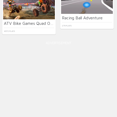
Racing Ball Adventure
ATV Bike Games Quad Offroad
276 PLAYS
4970 PLAYS
ADVERTISEMENT