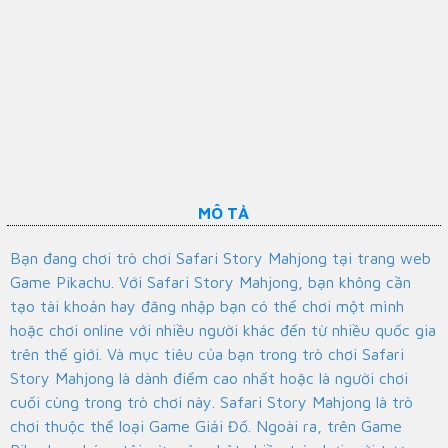
MÔ TẢ
Bạn đang chơi trò chơi Safari Story Mahjong tại trang web
Game Pikachu. Với Safari Story Mahjong, bạn không cần
tạo tài khoản hay đăng nhập bạn có thể chơi một mình
hoặc chơi online với nhiều người khác đến từ nhiều quốc gia
trên thế giới. Và mục tiêu của bạn trong trò chơi Safari
Story Mahjong là dành điểm cao nhất hoặc là người chơi
cuối cùng trong trò chơi này. Safari Story Mahjong là trò
chơi thuộc thể loại Game Giải Đố. Ngoài ra, trên Game