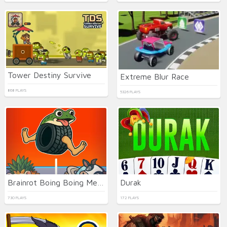
Tower Destiny Survive
Extreme Blur Race
868 PLAYS
5326 PLAYS
Brainrot Boing Boing Merge
Durak
730 PLAYS
172 PLAYS