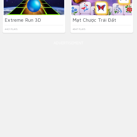
Extreme Run 3D
Mạt Chược Trái Đất
4401 PLAYS
4647 PLAYS
ADVERTISEMENT