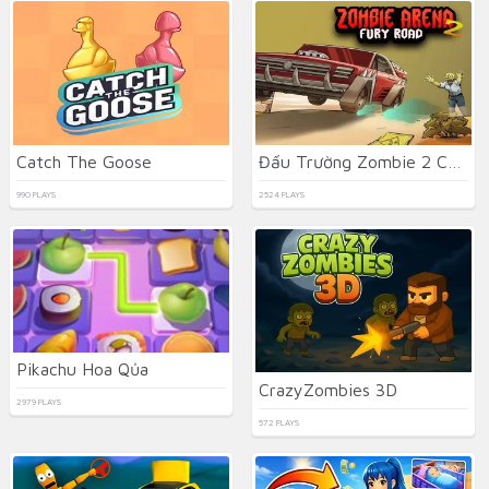
Catch The Goose
Đấu Trường Zombie 2 Con Đường Phẫn Nộ
990 PLAYS
2524 PLAYS
Pikachu Hoa Qủa
CrazyZombies 3D
2979 PLAYS
572 PLAYS