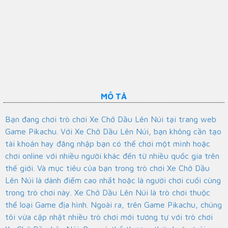
MÔ TẢ
Bạn đang chơi trò chơi Xe Chở Dầu Lên Núi tại trang web
Game Pikachu. Với Xe Chở Dầu Lên Núi, bạn không cần tạo
tài khoản hay đăng nhập bạn có thể chơi một mình hoặc
chơi online với nhiều người khác đến từ nhiều quốc gia trên
thế giới. Và mục tiêu của bạn trong trò chơi Xe Chở Dầu
Lên Núi là dành điểm cao nhất hoặc là người chơi cuối cùng
trong trò chơi này. Xe Chở Dầu Lên Núi là trò chơi thuộc
thể loại Game địa hình. Ngoài ra, trên Game Pikachu, chúng
tôi vừa cập nhật nhiều trò chơi mới tương tự với trò chơi