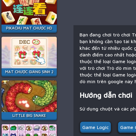
PIKACHU MẠT CHƯỢC HD
Bạn đang chơi trò chơi T
bạn không cần tạo tài kh
khác đến từ nhiều quốc g
dành điểm cao nhất hoặc 
thuộc thể loại Game logi
với trò chơi Trò dò mìn 
MẠT CHƯỢC GIÁNG SINH 2
thuộc thể loại Game logi
dò mìn trên google này h
Hướng dẫn chơi
Sử dụng chuột và các p
LITTLE BIG SNAKE
Game Logic
Game C