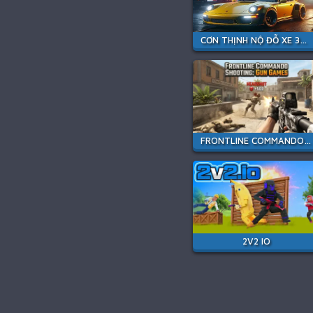
CƠN THỊNH NỘ ĐỖ XE 3D: THÀNH PHỐ ĐÊM
FRONTLINE COMMANDO SHOOTING
2V2 IO