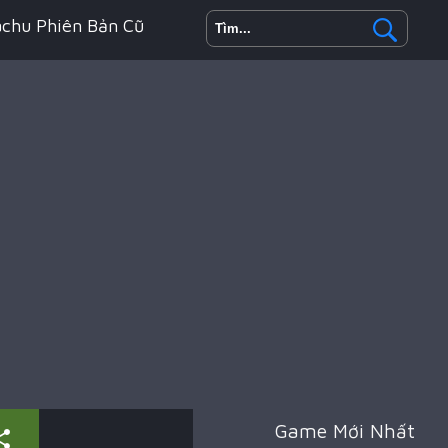
achu Phiên Bản Cũ
h Động
oyale
Game Mới Nhất