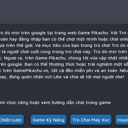
rò dò mìn trên google tại trang web Game Pikachu. Với Trò 
oản hay đăng nhập bạn có thể chơi một mình hoặc chơi onli
ia trên thế giới. Và mục tiêu của bạn trong trò chơi Trò dò 
là người chơi cuối cùng trong trò chơi này. Trò dò mìn trên 
c. Ngoài ra, trên Game Pikachu, chúng tôi vừa cập nhật nhiề
trên google. Bạn có thể thương thức hoặc trải nghiệm một số
c trên GamePikachu.vn, tất cả đều miễn phí và an toàn. Nếu
ay, đừng quên nhấn nút Like và chia sẽ tới mọi người nhé!
hím chức năng hoặc xem hướng dẫn chơi trong game
hiến Lược
Game Kỹ Năng
Tro Choi May Xuc
Huye