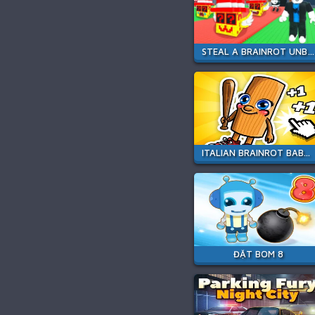
STEAL A BRAINROT UNBLOCKED
ITALIAN BRAINROT BABY CLICKER
ĐẶT BOM 8