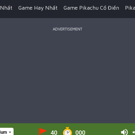
 Nhất
Game Hay Nhất
Game Pikachu Cổ Điển
Pik
ADVERTISEMENT
Game Bắn Súng
Game IO
Game Đua Xe
Game Hàn
n Thuật
Game Kỹ Năng
Game Minecraft
Battle R