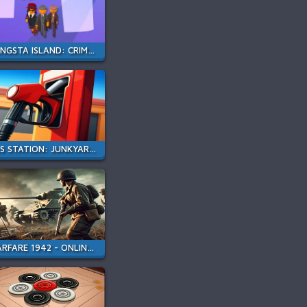
GANGSTA ISLAND: CRIME CITY
GAS STATION: JUNKYARD TYCOON
WARFARE 1942 - ONLINE SHOOTER