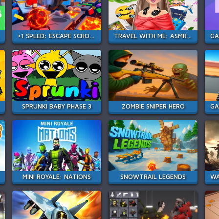
+1 SPEED: ESCAPE SCHOOL
TRAVEL WITH ME: ASMR EDITION
SPRUNKI BABY PHASE 3
ZOMBIE SNIPER HERO
MINI ROYALE: NATIONS
SNOWTRAIL LEGENDS