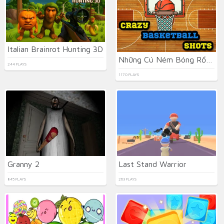
Italian Brainrot Hunting 3D
Những Cú Ném Bóng Rổ Điên Rồ
244 PLAYS
1170 PLAYS
Granny 2
Last Stand Warrior
845 PLAYS
263 PLAYS