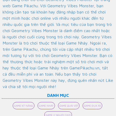
web Game Pikachu. Với Geometry Vibes Monster, bạn
không cần tạo tài khoản hay đăng nhập bạn có thể chơi
một mình hoặc chơi online với nhiều người khác đến từ
nhiều quốc gia trên thế giới. Và mục tiêu của bạn trong trò
chơi Geometry Vibes Monster là dành điểm cao nhất hoặc
là người chơi cuối cùng trong trò chơi này. Geometry Vibes
Monster là trò chơi thuộc thể loại Game Nhảy. Ngoài ra,
trên Game Pikachu, chúng tôi vừa cập nhật nhiều trò chơi
mới tương tự với trò chơi Geometry Vibes Monster. Bạn có
thể thương thức hoặc trải nghiệm một số trò chơi mới và
hay thuộc thể loại Game Nhảy trên GamePikachu.vn, tất
cả đều miễn phí và an toàn. Nếu bạn thấy trò chơi
Geometry Vibes Monster này hay, đừng quên nhấn nút Like
và chia sẽ tới mọi người nhé!
DANH MỤC
GAME KỸ NĂNG
GAME NHẢY
GAME QUÁI VẬT
GAME ĐUA XE
GAME 2 NGƯỜI CHƠI