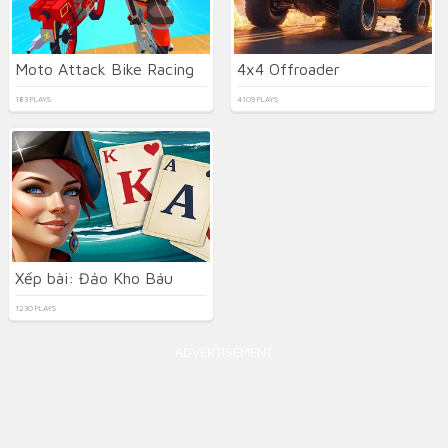
Moto Attack Bike Racing
4x4 Offroader
183 PLAYS
4109 PLAYS
Xếp bài: Đảo Kho Báu
1230 PLAYS
ADVERTISEMENT