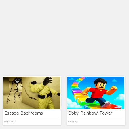
Escape Backrooms
Obby Rainbow Tower
664 PLAYS
635 PLAYS