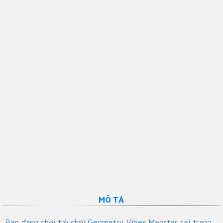
MÔ TẢ
Bạn đang chơi trò chơi Geometry Vibes Monster tại trang