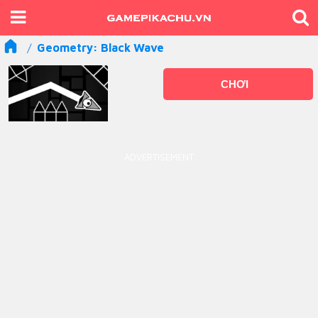
Geometry: Black Wave
CHƠI
ADVERTISEMENT