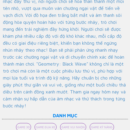
nhạc đầy thú vị, nơi người chơi sẽ hóa thân thành một mũi
tên nhỏ, vượt qua muôn vàn chướng ngại vật để tiến về
vạch đích. Với đồ họa đen trắng bắt mắt và âm thanh sôi
động hòa quyện hoàn hảo với từng bước nhảy, trò chơi
mang đến trải nghiệm đầy hứng khởi. Người chơi sẽ được
khám phá nhiều cấp độ với độ khó khác nhau, mỗi cấp độ
đều có giai điệu riêng biệt, khiến bạn không thể ngừng
nhún nhảy theo nhạc! Bạn sẽ phải phản ứng nhanh nhạy
trước các chướng ngại vật và di chuyển chính xác để hoàn
thành màn chơi. "Geometry: Black Wave" không chỉ là một
trò chơi mà còn là một cuộc phiêu lưu thú vị, phù hợp với
mọi lứa tuổi và trình độ kỹ năng. Hãy chuẩn bị cho những
giây phút thư giãn và vui vẻ, giống như một buổi chiều thả
diều trên cánh đồng xanh mướt. Tham gia ngay hôm nay và
cảm nhận sự hấp dẫn của âm nhạc và thử thách trong từng
bước nhảy!
DANH MỤC
GAME 3D
GAME ĐUA XE
GAME VUI NHỘN
GAME KỸ NĂNG