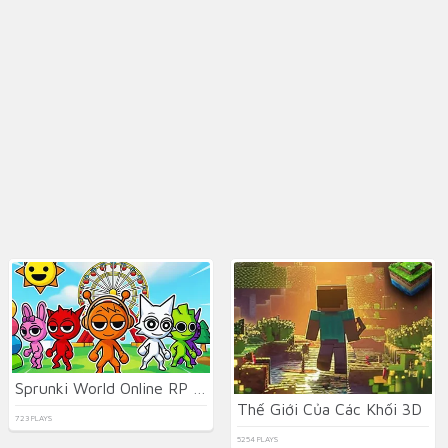
Sprunki World Online RP - Play with Friends!
Thế Giới Của Các Khối 3D
723 PLAYS
5254 PLAYS