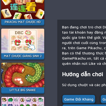
PIKACHU MẠT CHƯỢC HD
Bạn đang chơi trò chơi 
tạo tài khoản hay đăng n
quốc gia trên thế giới. 
người chơi cuối cùng tro
ra, trên Game Pikachu, c
Bạn có thể thương thức 
MẠT CHƯỢC GIÁNG SINH 2
GamePikachu.vn, tất cả 
quên nhấn nút Like và ch
Hướng dẫn chơi
Sử dụng chuột và các p
LITTLE BIG SNAKE
Game Đối Kháng
G