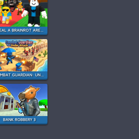
STEAL A BRAINROT ARENA 67
COMBAT GUARDIAN: UNDER ATTACK
BANK ROBBERY 3