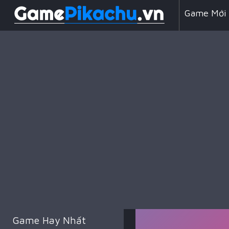
Game Mới
Line 98
Game Chiế
Game Hay Nhất