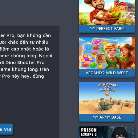
MY PERFECT FARM
ter Pro, bạn không cần
ười khác đến từ nhiều
 điểm cao nhất hoặc là
 Game khủng long. Ngoài
ơi Dino Shooter Pro.
 Game khủng long trên
VEGAMIX2 WILD WEST
r Pro này hay, đừng
MY ARMY BASE
 Vui