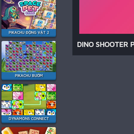
PIKACHU ĐỘNG VẬT 2
DINO SHOOTER 
PIKACHU BƯỚM
DYNAMONS CONNECT