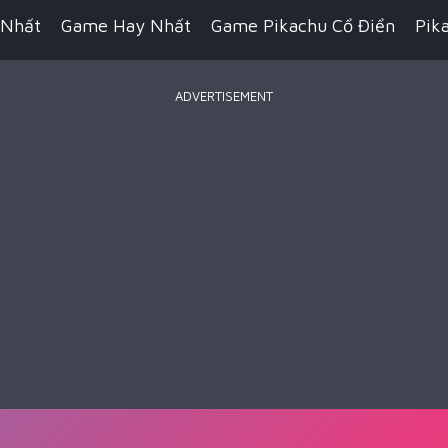
 Nhất
Game Hay Nhất
Game Pikachu Cổ Điển
Pik
ADVERTISEMENT
Game Bắn Súng
Game IO
Game Đua Xe
Game Hàn
n Thuật
Game Kỹ Năng
Game Minecraft
Battle R