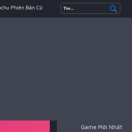
achu Phiên Bản Cũ
h Động
oyale
Game Mới Nhất