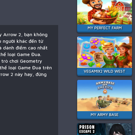
MY PERFECT FARM
y Arrow 2, bạn không
u người khác đến từ
là dành điểm cao nhất
 thể loại Game Đua.
i trò chơi Geometry
 thể loại Game Đua trên
VEGAMIX2 WILD WEST
rrow 2 này hay, đừng
MY ARMY BASE