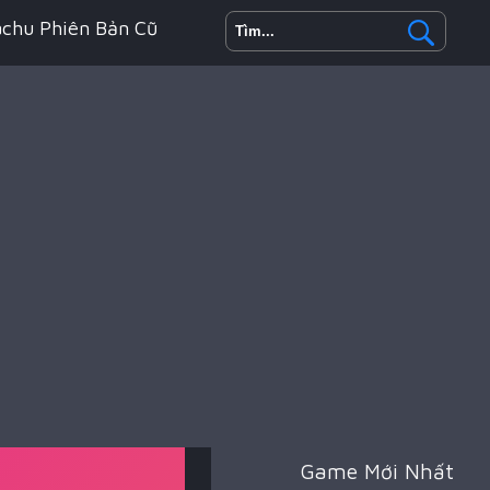
achu Phiên Bản Cũ
h Động
oyale
Game Mới Nhất