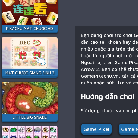
PIKACHU MẠT CHƯỢC HD
Bạn đang chơi trò chơi 
cần tạo tài khoản hay đă
nhiều quốc gia trên thế 
hoặc là người chơi cuối 
Ngoài ra, trên Game Pika
Arrow 2. Bạn có thể thươ
MẠT CHƯỢC GIÁNG SINH 2
GamePikachu.vn, tất cả 
quên nhấn nút Like và ch
Hướng dẫn chơi
Sử dụng chuột và các p
LITTLE BIG SNAKE
Game Pixel
Game 