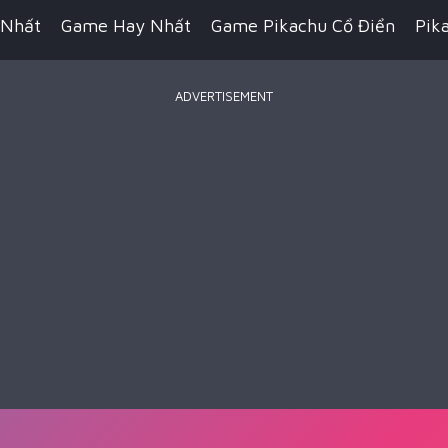
 Nhất
Game Hay Nhất
Game Pikachu Cổ Điển
Pik
ADVERTISEMENT
Game Bắn Súng
Game IO
Game Đua Xe
Game Hàn
n Thuật
Game Kỹ Năng
Game Minecraft
Battle R