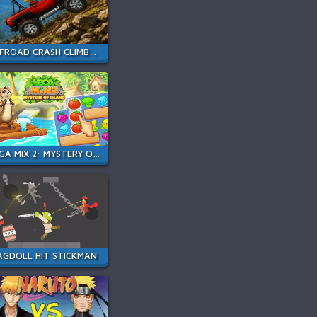
OFFROAD CRASH CLIMBER 4X4
VEGA MIX 2: MYSTERY OF ISLAND
AGDOLL HIT STICKMAN