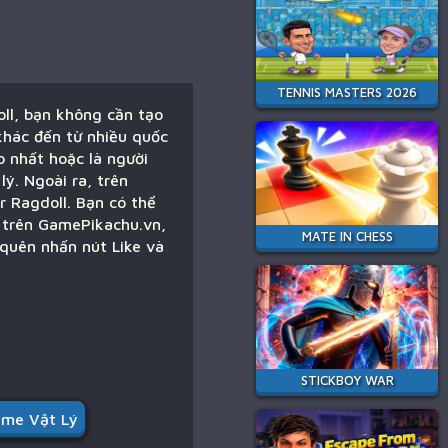
TENNIS MASTERS 2026
oll, bạn không cần tạo
khác đến từ nhiều quốc
o nhất hoặc là người
lý. Ngoài ra, trên
r Ragdoll. Bạn có thể
ý trên GamePikachu.vn,
MATE IN CHESS
 quên nhấn nút Like và
STICKBOY WAR
me Vật Lý