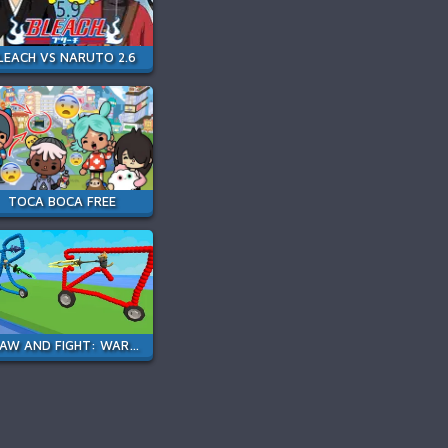
LEACH VS NARUTO 2.6
TOCA BOCA FREE
DRAW AND FIGHT: WAR MACHINES