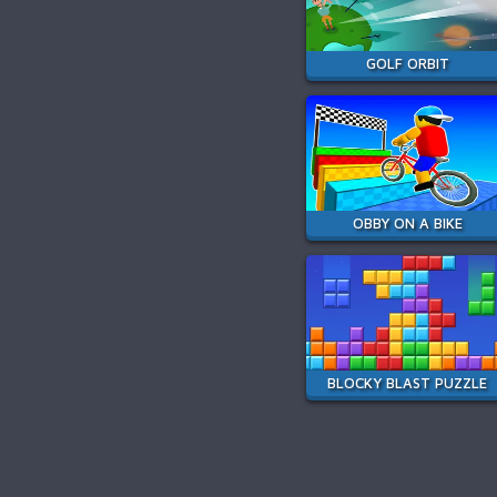
GOLF ORBIT
OBBY ON A BIKE
BLOCKY BLAST PUZZLE