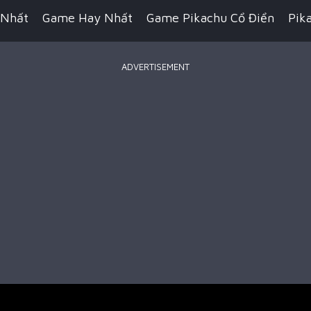
 Nhất
Game Hay Nhất
Game Pikachu Cổ Điển
Pik
ADVERTISEMENT
Game Bắn Súng
Game IO
Game Đua Xe
Game Hàn
n Thuật
Game Kỹ Năng
Game Minecraft
Battle R