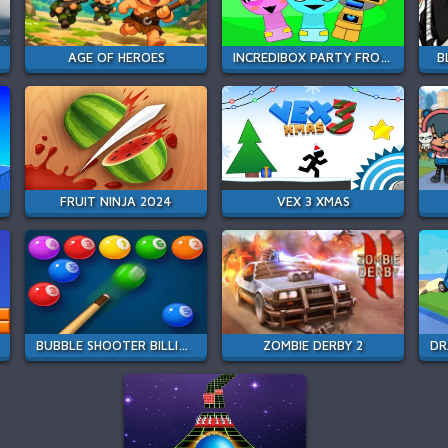
AGE OF HEROES
INCREDIBOX PARTY FROZEN SPRUNKI BEAT
B
FRUIT NINJA 2024
VEX 3 XMAS
BUBBLE SHOOTER BILLIARD POOL
ZOMBIE DERBY 2