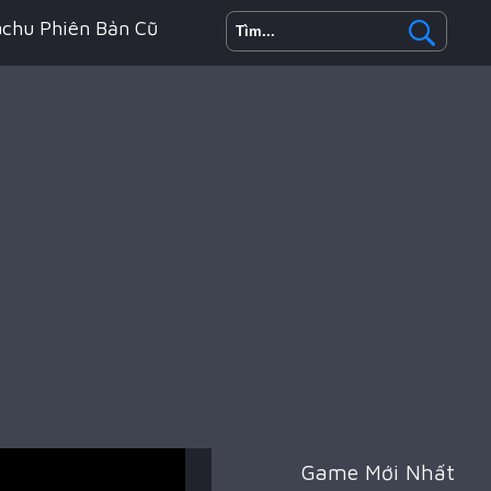
achu Phiên Bản Cũ
h Động
oyale
Game Mới Nhất