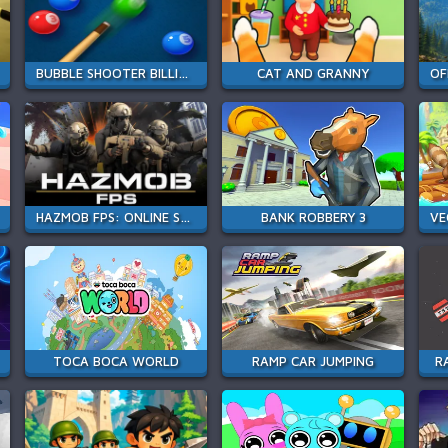
BUBBLE SHOOTER BILLIARDS & POOL
CAT AND GRANNY
HAZMOB FPS: ONLINE SHOOTER
BANK ROBBERY 3
TOCA BOCA WORLD
RAMP CAR JUMPING
R