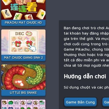
PIKACHU MẠT CHƯỢC HD
Bạn đang chơi trò chơi A
tài khoản hay đăng nhập 
gia trên thế giới. Và mụ
chơi cuối cùng trong trò 
Game Pikachu, chúng tôi 
thương thức hoặc trải n
MẠT CHƯỢC GIÁNG SINH 2
tất cả đều miễn phí và a
chia sẽ tới mọi người nhé
Hướng dẫn chơi
Sử dụng chuột và các p
LITTLE BIG SNAKE
Game Bắn Cung
Ga