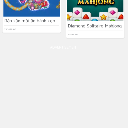
Rắn săn mồi ăn bánh kẹo
Diamond Solitaire Mahjong
7414 PLAYS
768 PLAYS
ADVERTISEMENT