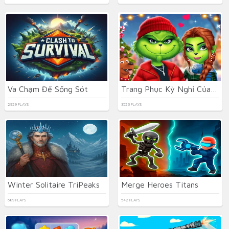
Va Chạm Để Sống Sót
Trang Phục Kỳ Nghỉ Của Cặp Đôi Pháp
2929 PLAYS
3523 PLAYS
Winter Solitaire TriPeaks
Merge Heroes Titans
689 PLAYS
542 PLAYS