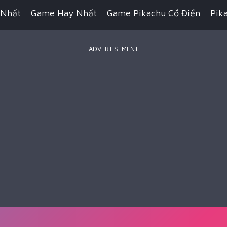
 Nhất
Game Hay Nhất
Game Pikachu Cổ Điển
Pik
ADVERTISEMENT
Game Bắn Súng
Game IO
Game Đua Xe
Game Hàn
n Thuật
Game Kỹ Năng
Game Minecraft
Battle R