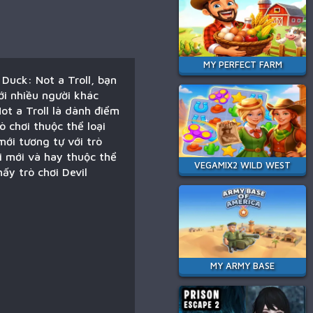
MY PERFECT FARM
 Duck: Not a Troll, bạn
ới nhiều người khác
ot a Troll là dành điểm
ò chơi thuộc thể loại
ới tương tự với trò
ơi mới và hay thuộc thể
VEGAMIX2 WILD WEST
ấy trò chơi Devil
MY ARMY BASE