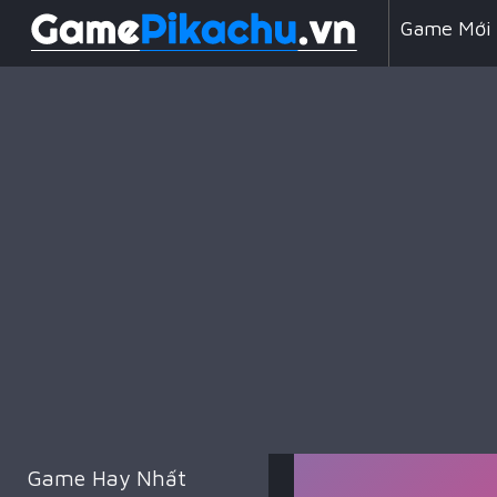
Game Mới
Line 98
Game Chiế
Game Hay Nhất