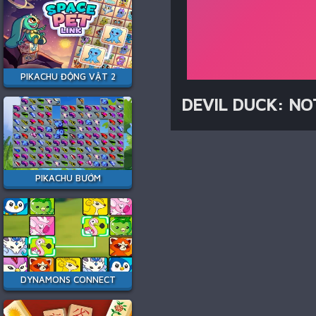
PIKACHU ĐỘNG VẬT 2
DEVIL DUCK: NO
PIKACHU BƯỚM
DYNAMONS CONNECT