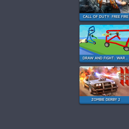
CALL OF DUTY: FREE FIRE
DRAW AND FIGHT: WAR MACHINES
ZOMBIE DERBY 2