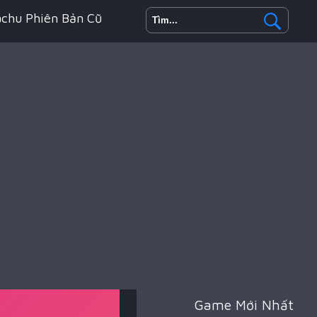
achu Phiên Bản Cũ
h Động
oyale
Game Mới Nhất