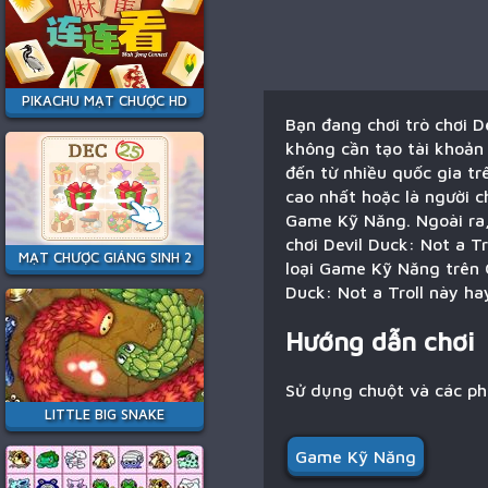
PIKACHU MẠT CHƯỢC HD
Bạn đang chơi trò chơi D
không cần tạo tài khoản 
đến từ nhiều quốc gia tr
cao nhất hoặc là người ch
Game Kỹ Năng. Ngoài ra, 
chơi Devil Duck: Not a T
MẠT CHƯỢC GIÁNG SINH 2
loại Game Kỹ Năng trên G
Duck: Not a Troll này ha
Hướng dẫn chơi
Sử dụng chuột và các p
LITTLE BIG SNAKE
Game Kỹ Năng