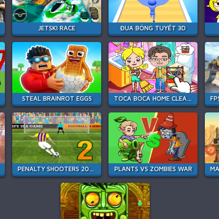
JETSKI RACE
ĐUA BÓNG TUYẾT 3D
STEAL BRAINROT EGGS
TOCA BOCA HOME CLEAN UP DESIGN
PENALTY SHOOTERS 2026
PLANTS VS ZOMBIES WAR