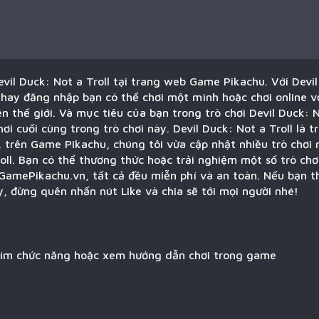
evil Duck: Not a Troll tại trang web Game Pikachu. Với Devil
hay đăng nhập bạn có thể chơi một mình hoặc chơi online v
ên thế giới. Và mục tiêu của bạn trong trò chơi Devil Duck: N
ơi cuối cùng trong trò chơi này. Devil Duck: Not a Troll là tr
trên Game Pikachu, chúng tôi vừa cập nhật nhiều trò chơi m
roll. Bạn có thể thương thức hoặc trải nghiệm một số trò ch
amePikachu.vn, tất cả đều miễn phí và an toàn. Nếu bạn th
y, đừng quên nhấn nút Like và chia sẽ tới mọi người nhé!
hím chức năng hoặc xem hướng dẫn chơi trong game