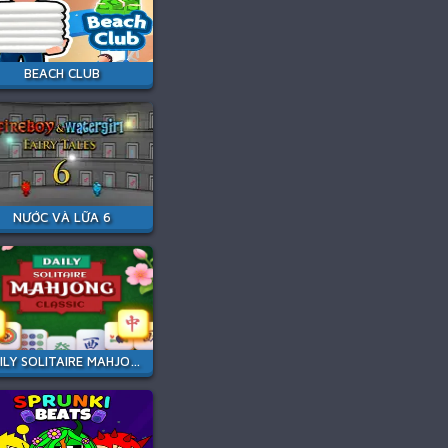
BEACH CLUB
NƯỚC VÀ LỮA 6
DAILY SOLITAIRE MAHJONG CLASSIC