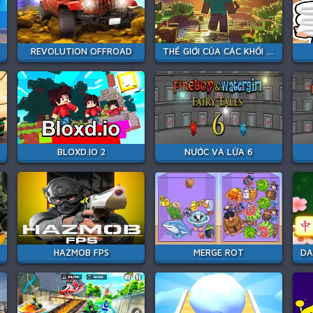
REVOLUTION OFFROAD
THẾ GIỚI CỦA CÁC KHỐI 3D
BLOXD.IO 2
NƯỚC VÀ LỬA 6
HAZMOB FPS
MERGE ROT