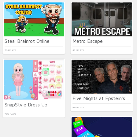
Steal Brainrot Online
Metro Escape
764 PLAYS
421 PLAYS
Five Nights at Epstein's Online
SnapStyle Dress Up
974 PLAYS
700 PLAYS