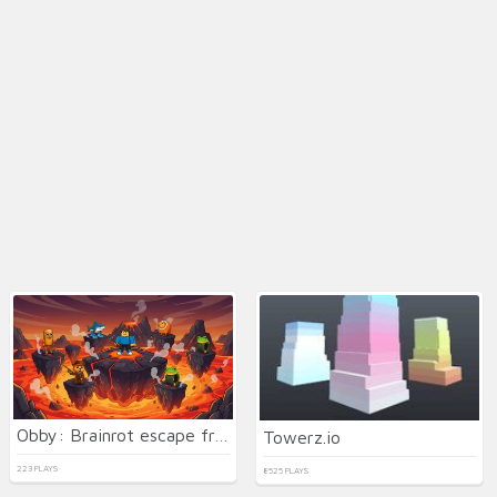
Obby: Brainrot escape from Lava
Towerz.io
223 PLAYS
8525 PLAYS