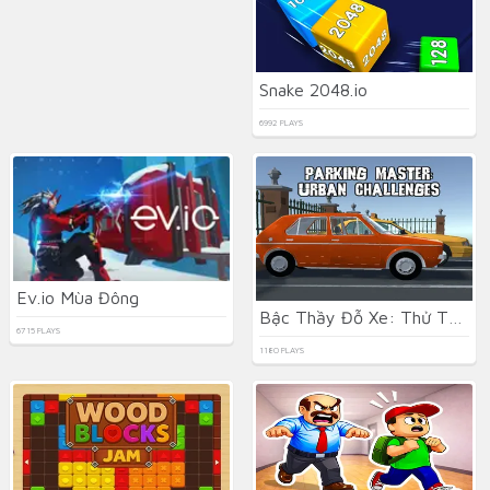
Snake 2048.io
6992 PLAYS
Ev.io Mùa Đông
Bậc Thầy Đỗ Xe: Thử Thách Đô Thị
6715 PLAYS
1180 PLAYS