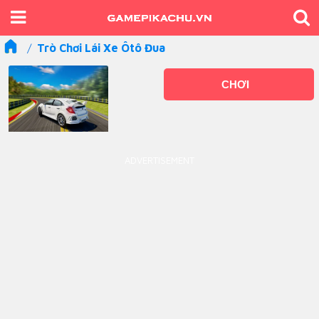
Trò Chơi Lái Xe Ôtô Đua
CHƠI
ADVERTISEMENT