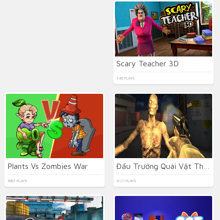
Scary Teacher 3D
746 PLAYS
Plants Vs Zombies War
Đấu Trường Quái Vật Thây Ma Địa Ngục
3967 PLAYS
4111 PLAYS