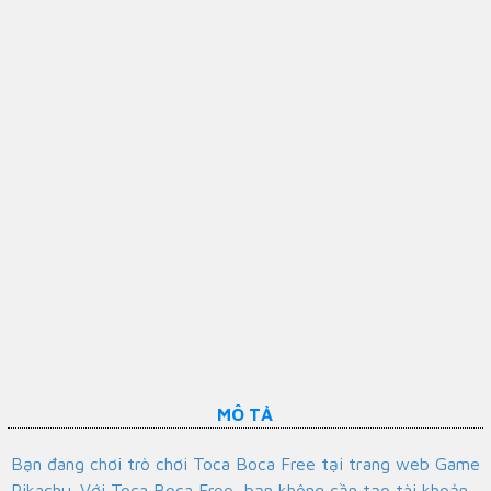
MÔ TẢ
Bạn đang chơi trò chơi Toca Boca Free tại trang web Game
Pikachu. Với Toca Boca Free, bạn không cần tạo tài khoản