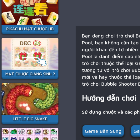
PIKACHU MẠT CHƯỢC HD
Bạn đang chơi trò chơi B
Pool, bạn không cần tạo 
người khác đến từ nhiều 
Pool là dành điểm cao nhấ
trò chơi thuộc thể loại 
tương tự với trò chơi Bu
MẠT CHƯỢC GIÁNG SINH 2
mới và hay thuộc thể lo
trò chơi Bubble Shooter 
Hướng dẫn chơi
Sử dụng chuột và các p
LITTLE BIG SNAKE
Game Bắn Súng
Ga