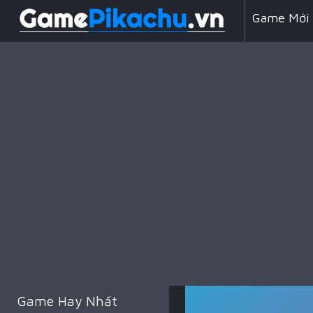
Game Mới
Line 98
Game Chiế
Game Hay Nhất