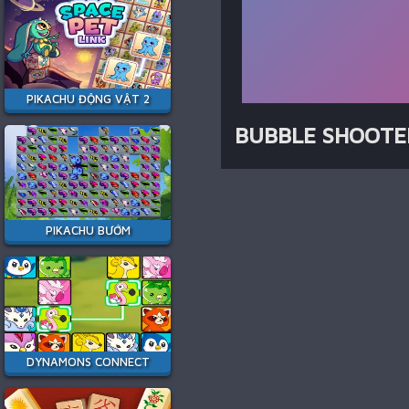
PIKACHU ĐỘNG VẬT 2
BUBBLE SHOOTER
PIKACHU BƯỚM
DYNAMONS CONNECT