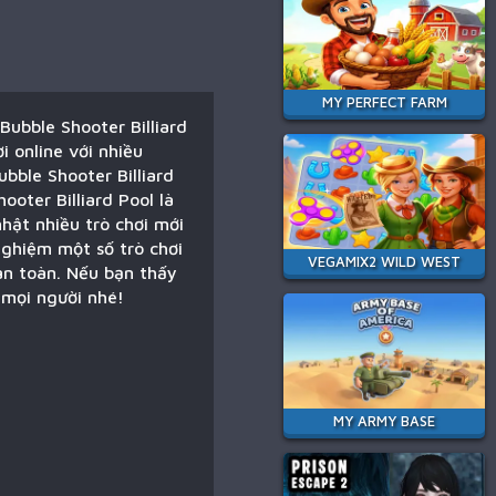
MY PERFECT FARM
Bubble Shooter Billiard
 online với nhiều
ubble Shooter Billiard
ooter Billiard Pool là
hật nhiều trò chơi mới
 nghiệm một số trò chơi
VEGAMIX2 WILD WEST
an toàn. Nếu bạn thấy
i mọi người nhé!
MY ARMY BASE