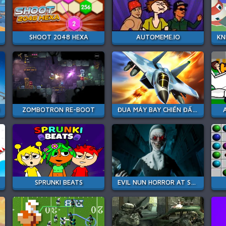
SHOOT 2048 HEXA
AUTOMEME.IO
ZOMBOTRON RE-BOOT
ĐUA MÁY BAY CHIẾN ĐẤU PHẢN LỰC
SPRUNKI BEATS
EVIL NUN HORROR AT SCHOOL