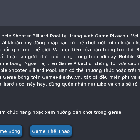
ubble Shooter Billiard Pool tại trang web Game Pikachu. Với 
tài khoản hay đăng nhập bạn có thể chơi một mình hoặc chơi
quốc gia trên thế giới. Và mục tiêu của bạn trong trò chơi B
t hoặc là người chơi cuối cùng trong trò chơi này. Bubble Sh
Game bóng. Ngoài ra, trên Game Pikachu, chúng tôi vừa cập n
bble Shooter Billiard Pool. Bạn có thể thương thức hoặc trải
ại Game bóng trên GamePikachu.vn, tất cả đều miễn phí và 
Billiard Pool này hay, đừng quên nhấn nút Like và chia sẽ tớ
hím chức năng hoặc xem hướng dẫn chơi trong game
me Bóng
Game Thể Thao