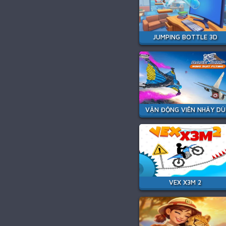
JUMPING BOTTLE 3D
VẬN ĐỘNG VIÊN NHẢY DÙ
VEX X3M 2