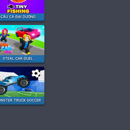
CÂU CÁ ĐẠI DƯƠNG
STEAL CAR DUEL
NSTER TRUCK SOCCER