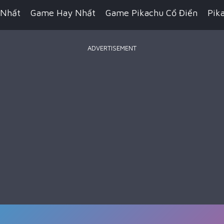
 Nhất
Game Hay Nhất
Game Pikachu Cổ Điển
Pik
ADVERTISEMENT
Game Bắn Súng
Game IO
Game Đua Xe
Game Hàn
n Thuật
Game Kỹ Năng
Game Minecraft
Battle R