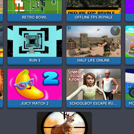
RETRO BOWL
OFFLINE FPS ROYALE
RUN 3
HALF LIFE ONLINE
JUICY MATCH 2
SCHOOLBOY ESCAPE RUNAWAY
MO