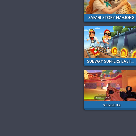
SAFARI STORY MAHJONG
SUBWAY SURFERS EASTER EDINBURGH
VENGE.IO