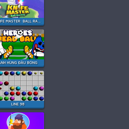
KNIFE MASTER: BALL RACING
ANH HÙNG ĐẦU BÓNG
LINE 98