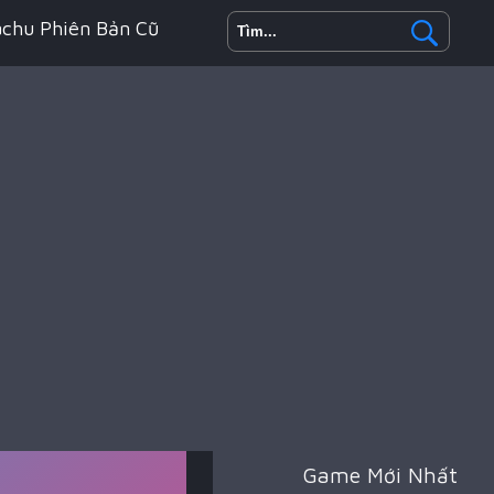
achu Phiên Bản Cũ
h Động
oyale
Game Mới Nhất