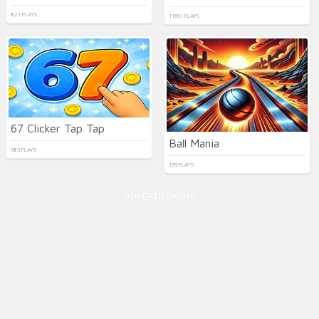
821 PLAYS
11691 PLAYS
67 Clicker Tap Tap
Ball Mania
383 PLAYS
199 PLAYS
ADVERTISEMENT