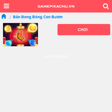
Bắn Bong Bóng Con Bướm
CHƠI
ADVERTISEMENT