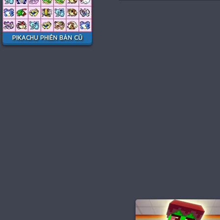
PIKACHU PHIÊN BẢN CŨ