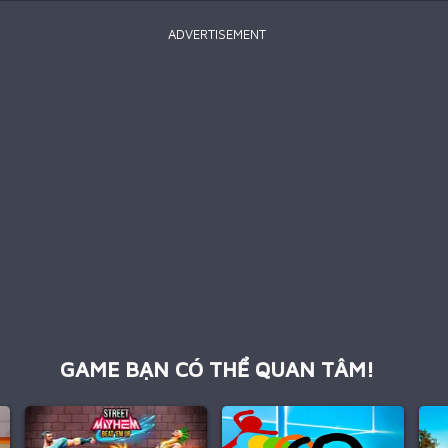
ADVERTISEMENT
GAME BẠN CÓ THỂ QUAN TÂM!