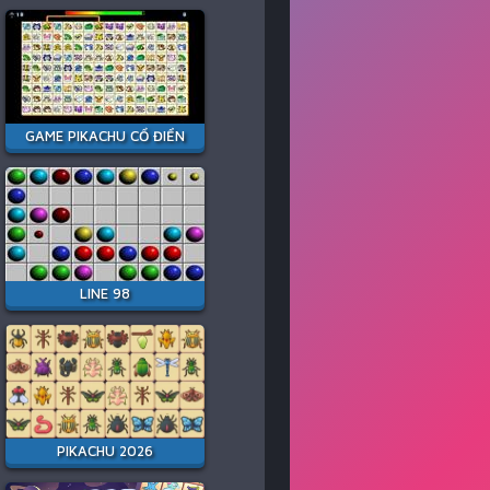
GAME PIKACHU CỔ ĐIỂN
LINE 98
PIKACHU 2026