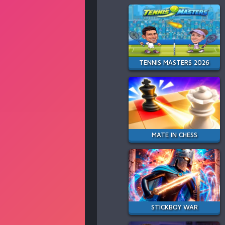
TENNIS MASTERS 2026
MATE IN CHESS
STICKBOY WAR