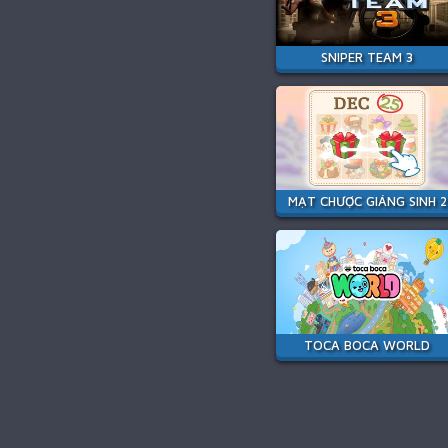
SNIPER TEAM 3
MẠT CHƯỢC GIÁNG SINH 2
TOCA BOCA WORLD