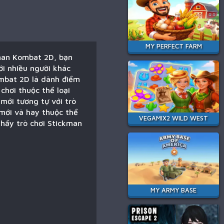
MY PERFECT FARM
kman Kombat 2D, bạn
ới nhiều người khác
ombat 2D là dành điểm
chơi thuộc thể loại
mới tương tự với trò
mới và hay thuộc thể
VEGAMIX2 WILD WEST
hấy trò chơi Stickman
MY ARMY BASE