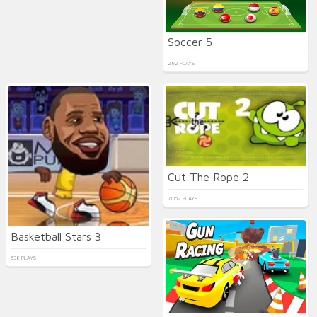
Soccer 5
282 PLAYS
Cut The Rope 2
7062 PLAYS
Basketball Stars 3
538 PLAYS