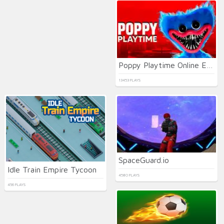
Poppy Playtime Online Edition
13453 PLAYS
SpaceGuard.io
Idle Train Empire Tycoon
4580 PLAYS
456 PLAYS