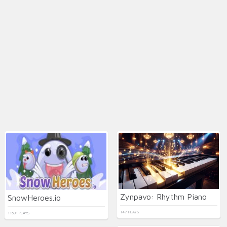
Zynpavo: Rhythm Piano
SnowHeroes.io
147 PLAYS
11691 PLAYS