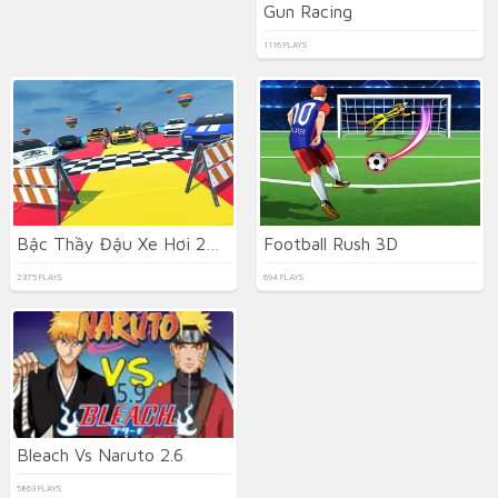
Gun Racing
1116 PLAYS
Bậc Thầy Đậu Xe Hơi 2023
Football Rush 3D
2375 PLAYS
694 PLAYS
Bleach Vs Naruto 2.6
5863 PLAYS