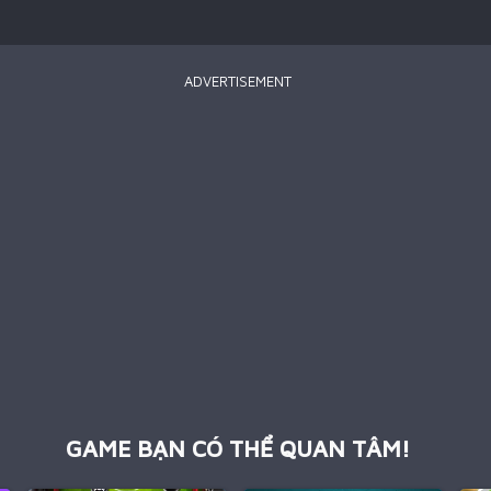
ADVERTISEMENT
GAME BẠN CÓ THỂ QUAN TÂM!