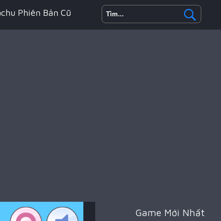
achu Phiên Bản Cũ
h Động
oyale
Game Mới Nhất