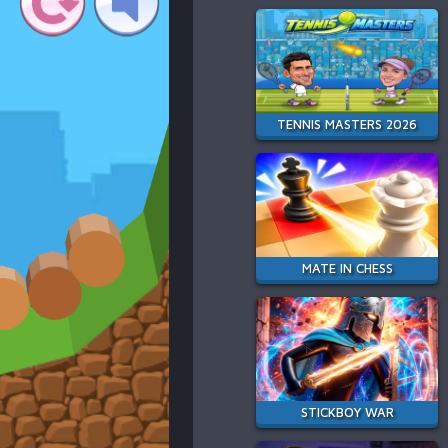
TENNIS MASTERS 2026
MATE IN CHESS
STICKBOY WAR