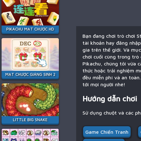
PIKACHU MẠT CHƯỢC HD
Bạn đang chơi trò chơi 
tài khoản hay đăng nhập 
gia trên thế giới. Và mụ
chơi cuối cùng trong trò
Pikachu, chúng tôi vừa c
thức hoặc trải nghiệm mộ
MẠT CHƯỢC GIÁNG SINH 2
đều miễn phí và an toàn.
tới mọi người nhé!
Hướng dẫn chơi
Sử dụng chuột và các p
LITTLE BIG SNAKE
Game Chiến Tranh