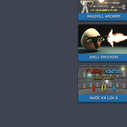
RAGDOLL ARCHERS
SHELL SHOCKERS
NƯỚC VÀ LỬA 6