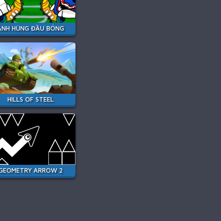
ANH HÙNG ĐẦU BÓNG
HILLS OF STEEL
GEOMETRY ARROW 2