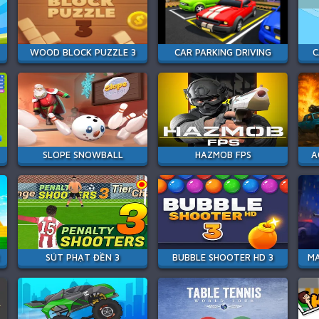
WOOD BLOCK PUZZLE 3
CAR PARKING DRIVING
C
SLOPE SNOWBALL
HAZMOB FPS
A
SÚT PHẠT ĐỀN 3
BUBBLE SHOOTER HD 3
MA