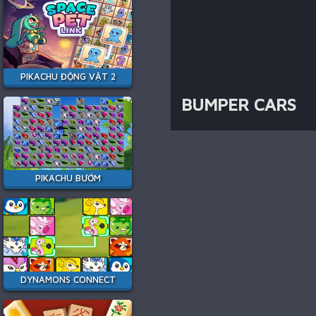
PIKACHU ĐỘNG VẬT 2
BUMPER CARS
PIKACHU BƯỚM
DYNAMONS CONNECT