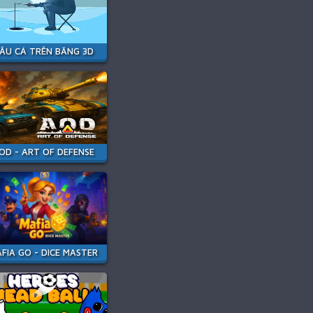
ÂU CÁ TRÊN BĂNG 3D
OD - ART OF DEFENSE
FIA GO - DICE MASTER