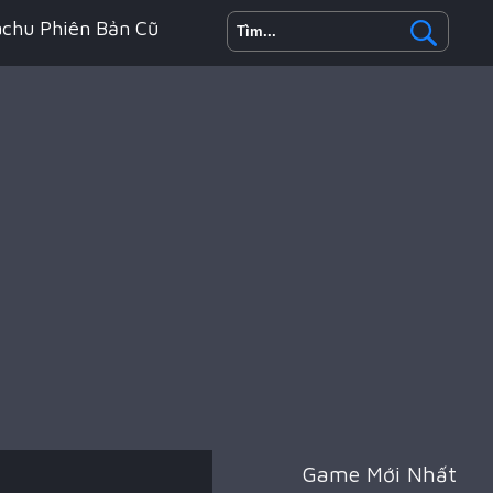
achu Phiên Bản Cũ
h Động
oyale
Game Mới Nhất