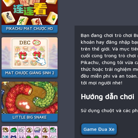
PIKACHU MẠT CHƯỢC HD
Bạn đang chơi trò chơi 
khoản hay đăng nhập bạn 
trên thế giới. Và mục ti
cuối cùng trong trò chơi
Pikachu, chúng tôi vừa c
thức hoặc trải nghiệm m
MẠT CHƯỢC GIÁNG SINH 2
đều miễn phí và an toàn.
tới mọi người nhé!
Hướng dẫn chơi
Sử dụng chuột và các p
LITTLE BIG SNAKE
Game Đua Xe