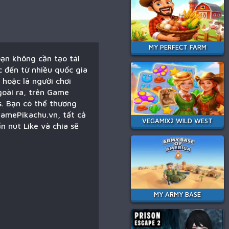
MY PERFECT FARM
ạn không cần tạo tài
c đến từ nhiều quốc gia
 hoặc là người chơi
goài ra, trên Game
s. Bạn có thể thương
GamePikachu.vn, tất cả
VEGAMIX2 WILD WEST
 nút Like và chia sẽ
MY ARMY BASE