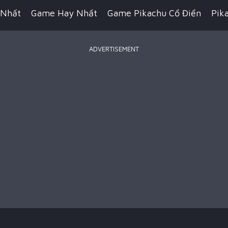
 Nhất
Game Hay Nhất
Game Pikachu Cổ Điển
Pik
ADVERTISEMENT
Game Bắn Súng
Game IO
Game Đua Xe
Game Hàn
n Thuật
Game Kỹ Năng
Game Minecraft
Battle R