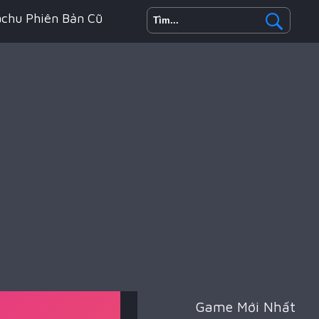
achu Phiên Bản Cũ
h Động
oyale
Game Mới Nhất