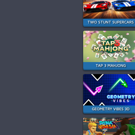
TWO STUNT SUPERCARS
TAP 3 MAHJONG
GEOMETRY VIBES 3D