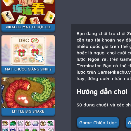
PIKACHU MẠT CHƯỢC HD
Bạn đang chơi trò chơi 
cần tạo tài khoản hay đă
nhiều quốc gia trên thế 
hoặc là người chơi cuối 
lược. Ngoài ra, trên Gam
Terminator. Bạn có thể t
MẠT CHƯỢC GIÁNG SINH 2
lược trên GamePikachu.v
hay, đừng quên nhấn nút 
Hướng dẫn chơi
Sử dụng chuột và các p
LITTLE BIG SNAKE
Game Chiến Lược
G