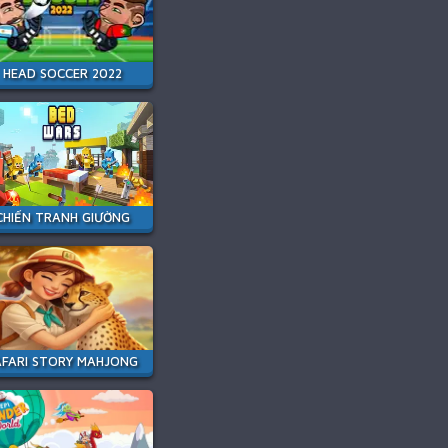
HEAD SOCCER 2022
CHIẾN TRANH GIƯỜNG
AFARI STORY MAHJONG