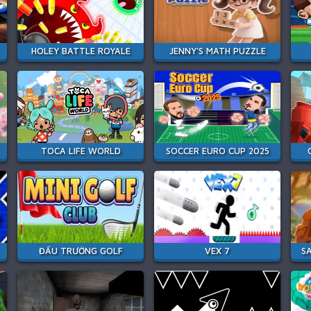
HOLEY BATTLE ROYALE
JENNY'S MATH PUZZLE
TOCA LIFE WORLD
SOCCER EURO CUP 2025
ĐẤU TRƯỜNG GOLF
VEX 7
S