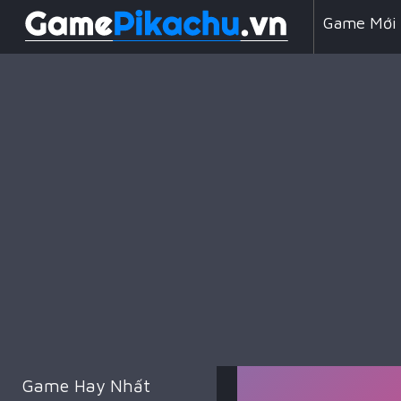
Game Mới
Line 98
Game Chiế
Game Hay Nhất