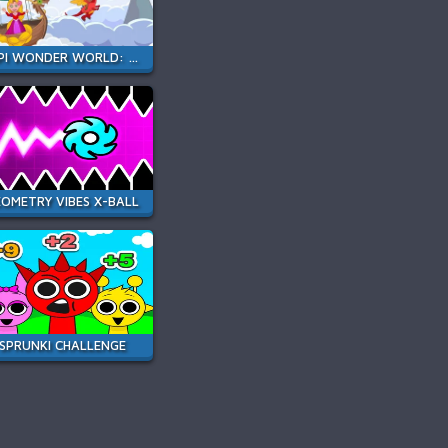
PEPI WONDER WORLD: MAGIC ISLE!
OMETRY VIBES X-BALL
SPRUNKI CHALLENGE