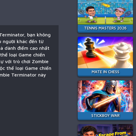
TENNIS MASTERS 2026
 Terminator, bạn không
u người khác đến từ
 là dành điểm cao nhất
 thể loại Game chiến
tự với trò chơi Zombie
ộc thể loại Game chiến
MATE IN CHESS
ombie Terminator này
STICKBOY WAR