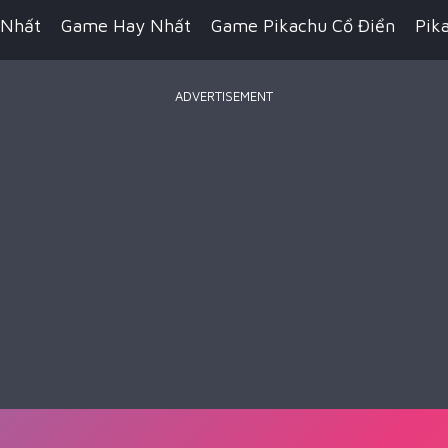
 Nhất
Game Hay Nhất
Game Pikachu Cổ Điển
Pik
ADVERTISEMENT
Game Bắn Súng
Game IO
Game Đua Xe
Game Hàn
n Thuật
Game Kỹ Năng
Game Minecraft
Battle R