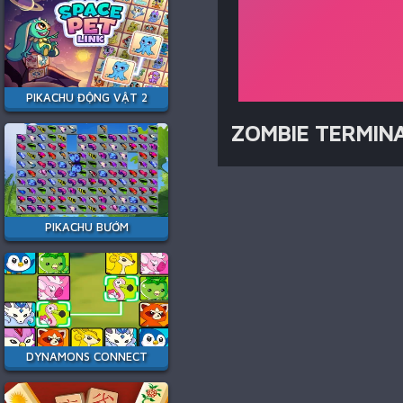
PIKACHU ĐỘNG VẬT 2
ZOMBIE TERMIN
PIKACHU BƯỚM
DYNAMONS CONNECT