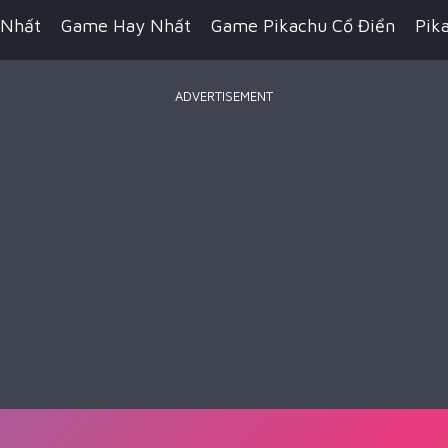
 Nhất
Game Hay Nhất
Game Pikachu Cổ Điển
Pik
ADVERTISEMENT
Game Bắn Súng
Game IO
Game Đua Xe
Game Hàn
n Thuật
Game Kỹ Năng
Game Minecraft
Battle R