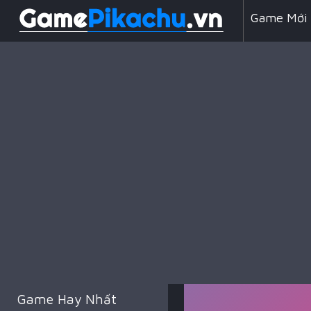
Game Mới
Line 98
Game Chiế
Game Hay Nhất