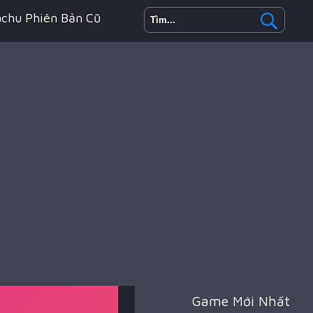
achu Phiên Bản Cũ
h Động
oyale
Game Mới Nhất