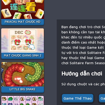
PIKACHU MẠT CHƯỢC HD
Bạn đang chơi trò chơi S
bạn không cần tạo tài kh
khác đến từ nhiều quốc gi
dành điểm cao nhất hoặc l
thuộc thể loại Game kết 
tự với trò chơi Solitair
MẠT CHƯỢC GIÁNG SINH 2
hay thuộc thể loại Game 
chơi Solitaire Farm Seas
Hướng dẫn chơi
Sử dụng chuột và các p
LITTLE BIG SNAKE
Game Thể Thao
Ga