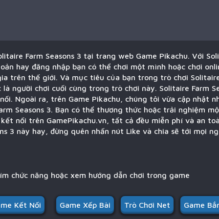
olitaire Farm Seasons 3 tại trang web Game Pikachu. Với Sol
oản hay đăng nhập bạn có thể chơi một mình hoặc chơi onli
a trên thế giới. Và mục tiêu của bạn trong trò chơi Solitair
à người chơi cuối cùng trong trò chơi này. Solitaire Farm Se
nối. Ngoài ra, trên Game Pikachu, chúng tôi vừa cập nhật nh
e Farm Seasons 3. Bạn có thể thương thức hoặc trải nghiệm mộ
kết nối trên GamePikachu.vn, tất cả đều miễn phí và an toà
ons 3 này hay, đừng quên nhấn nút Like và chia sẽ tới mọi ng
hím chức năng hoặc xem hướng dẫn chơi trong game
me Kết Nối
Game Xếp Bài
Trò Chơi Net
Game Bắn