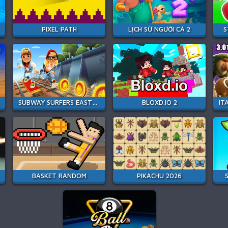
PIXEL PATH
LỊCH SỬ NGƯỜI CÁ 2
S
SUBWAY SURFERS EASTER EDINBURGH
BLOXD.IO 2
BASKET RANDOM
PIKACHU 2026