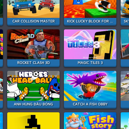
CAR COLLISION MASTER
KICK LUCKY BLOCK FOR BRAINROT
ROCKET CLASH 3D
MAGIC TILES 3
ANH HÙNG ĐẦU BÓNG
CATCH A FISH OBBY