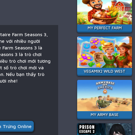
MY PERFECT FARM
itaire Farm Seasons 3,
ne với nhiều người
e Farm Seasons 3 là
asons 3 là trò chơi
iều trò chơi mới tương
t số trò chơi mới và
VEGAMIX2 WILD WEST
n. Nếu bạn thấy trò
ười nhé!
MY ARMY BASE
 Trứng Online