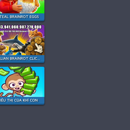
TEAL BRAINROT EGGS
ITALIAN BRAINROT CLICKER 2
SIÊU THỊ CỦA KHỈ CON