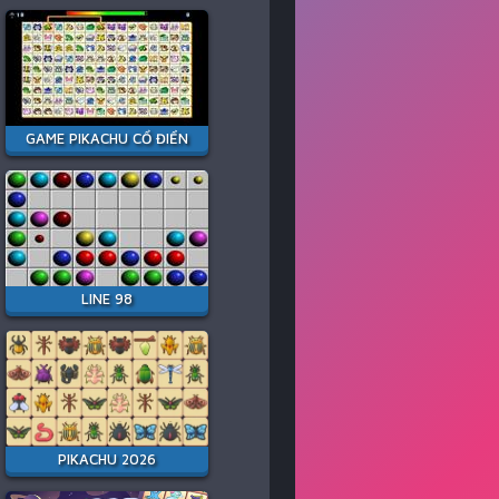
GAME PIKACHU CỔ ĐIỂN
LINE 98
PIKACHU 2026