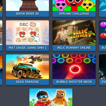
SNOW RIDER 3D
SPRUNKI CHALLENGE
MẠT CHƯỢC GIÁNG SINH 2
RELIC RUNWAY ONLINE
DEAD PARADISE
BUBBLE SHOOTER NEON