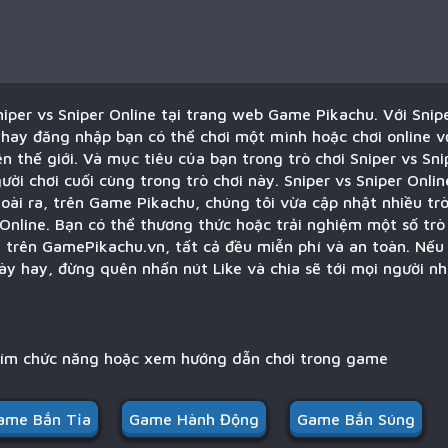
niper vs Sniper Online tại trang web Game Pikachu. Với Snipe
hay đăng nhập bạn có thể chơi một mình hoặc chơi online v
n thế giới. Và mục tiêu của bạn trong trò chơi Sniper vs Sni
ời chơi cuối cùng trong trò chơi này. Sniper vs Sniper Onlin
ài ra, trên Game Pikachu, chúng tôi vừa cập nhật nhiều trò
r Online. Bạn có thể thương thức hoặc trải nghiệm một số trò
 trên GamePikachu.vn, tất cả đều miễn phí và an toàn. Nếu 
này hay, đừng quên nhấn nút Like và chia sẽ tới mọi người nh
hím chức năng hoặc xem hướng dẫn chơi trong game
ame Bắn Tỉa
Game Hành Động
Game Bắn Súng