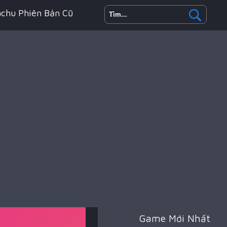
achu Phiên Bản Cũ
h Động
oyale
Game Mới Nhất