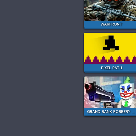
WARFRONT
PIXEL PATH
GRAND BANK ROBBERY DUEL