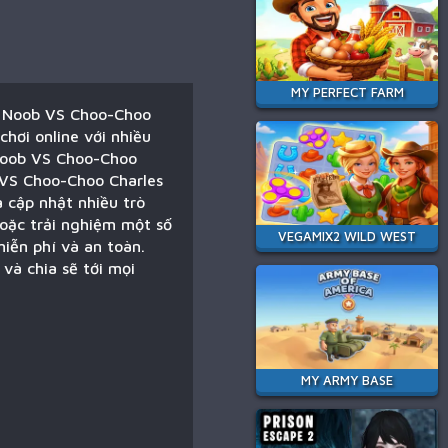
MY PERFECT FARM
i Noob VS Choo-Choo
hơi online với nhiều
 Noob VS Choo-Choo
b VS Choo-Choo Charles
 cập nhật nhiều trò
hoặc trải nghiệm một số
VEGAMIX2 WILD WEST
iễn phí và an toàn.
và chia sẽ tới mọi
MY ARMY BASE