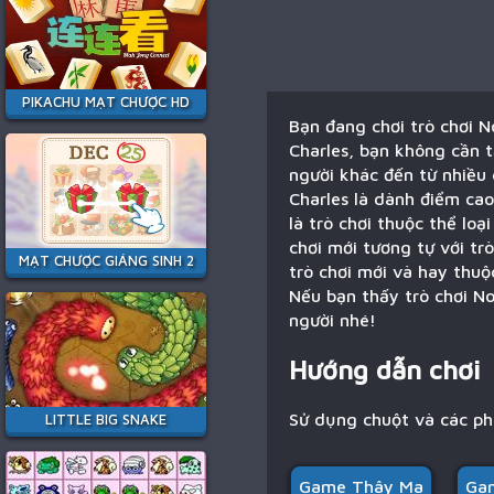
PIKACHU MẠT CHƯỢC HD
Bạn đang chơi trò chơi 
Charles, bạn không cần t
người khác đến từ nhiều 
Charles là dành điểm cao
là trò chơi thuộc thể lo
chơi mới tương tự với tr
MẠT CHƯỢC GIÁNG SINH 2
trò chơi mới và hay thu
Nếu bạn thấy trò chơi N
người nhé!
Hướng dẫn chơi
Sử dụng chuột và các p
LITTLE BIG SNAKE
Game Thây Ma
Gam