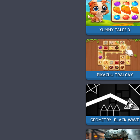
YUMMY TALES 3
PIKACHU TRÁI CÂY
GEOMETRY: BLACK WAVE