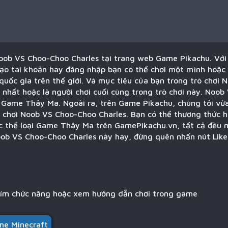
Noob VS Choo-Choo Charles tại trang web Game Pikachu. Vớ
ạo tài khoản hay đăng nhập bạn có thể chơi một mình hoặc c
quốc gia trên thế giới. Và mục tiêu của bạn trong trò chơi
 nhất hoặc là người chơi cuối cùng trong trò chơi này. Noo
ại Game Thây Ma. Ngoài ra, trên Game Pikachu, chúng tôi vừa
ò chơi Noob VS Choo-Choo Charles. Bạn có thể thương thức 
ộc thể loại Game Thây Ma trên GamePikachu.vn, tất cả đều m
oob VS Choo-Choo Charles này hay, đừng quên nhấn nút Like 
hím chức năng hoặc xem hướng dẫn chơi trong game
e Minecraft