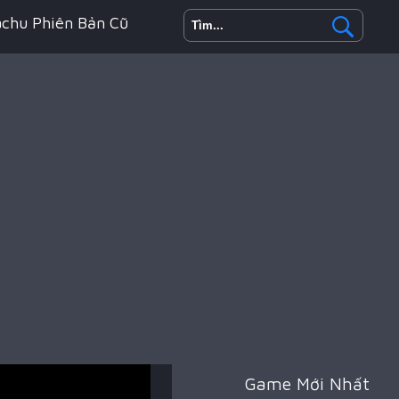
achu Phiên Bản Cũ
h Động
oyale
Game Mới Nhất