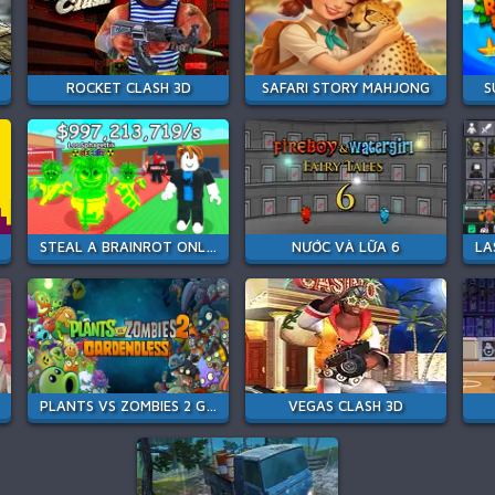
ROCKET CLASH 3D
SAFARI STORY MAHJONG
S
STEAL A BRAINROT ONLINE
NƯỚC VÀ LỮA 6
PLANTS VS ZOMBIES 2 GARDENDLESS
VEGAS CLASH 3D