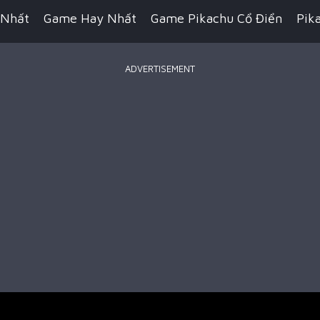
 Nhất
Game Hay Nhất
Game Pikachu Cổ Điển
Pik
ADVERTISEMENT
Game Bắn Súng
Game IO
Game Đua Xe
Game Hàn
n Thuật
Game Kỹ Năng
Game Minecraft
Battle R