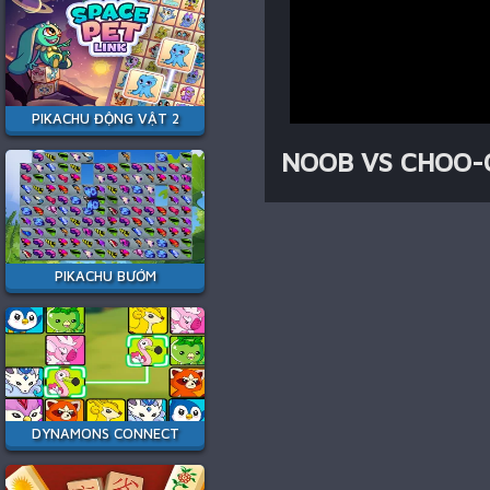
PIKACHU ĐỘNG VẬT 2
NOOB VS CHOO-
PIKACHU BƯỚM
DYNAMONS CONNECT