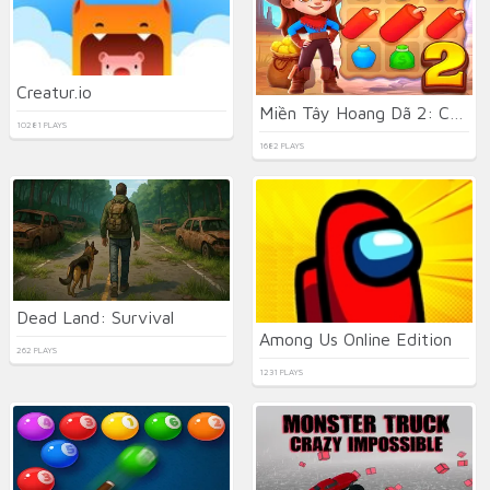
Creatur.io
Miền Tây Hoang Dã 2: Cơn Sốt Vàng
10281 PLAYS
1682 PLAYS
Dead Land: Survival
Among Us Online Edition
262 PLAYS
1231 PLAYS