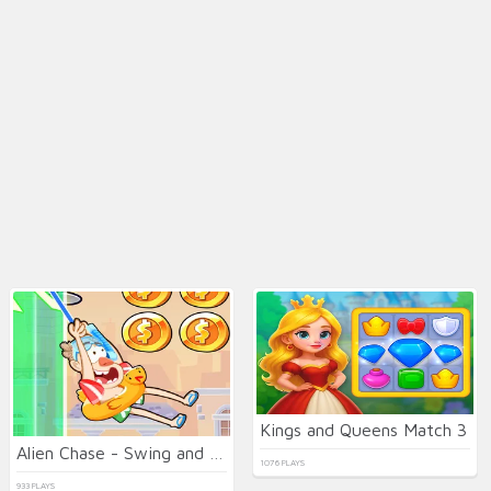
Kings and Queens Match 3
Alien Chase - Swing and Fly
1076 PLAYS
933 PLAYS