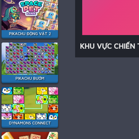
PIKACHU ĐỘNG VẬT 2
KHU VỰC CHIẾN
PIKACHU BƯỚM
DYNAMONS CONNECT