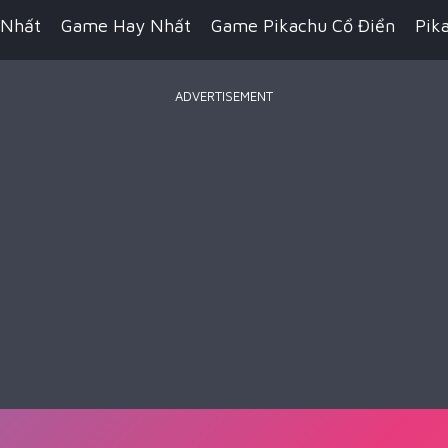
 Nhất
Game Hay Nhất
Game Pikachu Cổ Điển
Pik
ADVERTISEMENT
Game Bắn Súng
Game IO
Game Đua Xe
Game Hàn
n Thuật
Game Kỹ Năng
Game Minecraft
Battle R