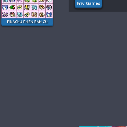
Friv Games
PIKACHU PHIÊN BẢN CŨ