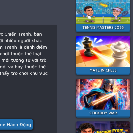
TENNIS MASTERS 2026
c Chiến Tranh, bạn
ới nhiều người khác
ến Tranh là dành điểm
chơi thuộc thể loại
 mới tương tự với trò
mới và hay thuộc thể
MATE IN CHESS
thấy trò chơi Khu Vực
STICKBOY WAR
me Hành Động