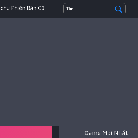
achu Phiên Bản Cũ
h Động
oyale
Game Mới Nhất