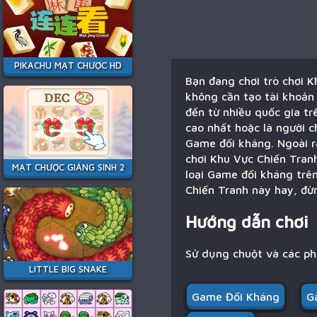
PIKACHU MẠT CHƯỢC HD
Bạn đang chơi trò chơi 
không cần tạo tài khoản 
đến từ nhiều quốc gia tr
cao nhất hoặc là người ch
Game đối kháng. Ngoài ra
chơi Khu Vực Chiến Tranh
MẠT CHƯỢC GIÁNG SINH 2
loại Game đối kháng trê
Chiến Tranh này hay, đừn
Hướng dẫn chơi
Sử dụng chuột và các p
LITTLE BIG SNAKE
Game Đối Kháng
G