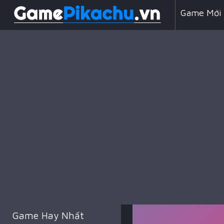
Game Mới
Line 98
Game Chiế
Game Hay Nhất