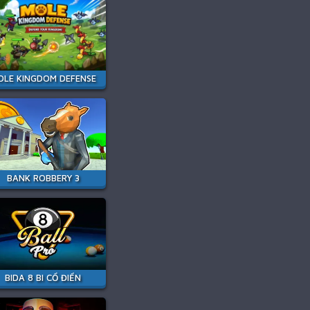
OLE KINGDOM DEFENSE
BANK ROBBERY 3
BIDA 8 BI CỔ ĐIỂN