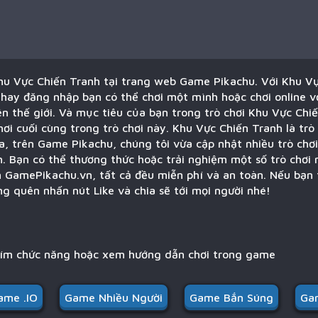
Khu Vực Chiến Tranh tại trang web Game Pikachu. Với Khu Vự
hay đăng nhập bạn có thể chơi một mình hoặc chơi online v
ên thế giới. Và mục tiêu của bạn trong trò chơi Khu Vực Chi
ơi cuối cùng trong trò chơi này. Khu Vực Chiến Tranh là trò 
, trên Game Pikachu, chúng tôi vừa cập nhật nhiều trò chơi
. Bạn có thể thương thức hoặc trải nghiệm một số trò chơi 
n GamePikachu.vn, tất cả đều miễn phí và an toàn. Nếu bạn 
g quên nhấn nút Like và chia sẽ tới mọi người nhé!
hím chức năng hoặc xem hướng dẫn chơi trong game
ame .IO
Game Nhiều Người
Game Bắn Súng
Ga