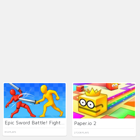
Epic Sword Battle! Fight in the Ragdoll Arena
Paper.io 2
614 PLAYS
27206 PLAYS