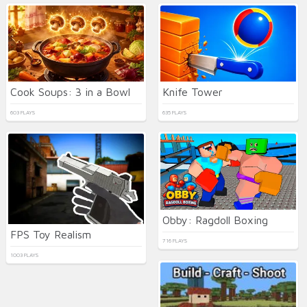
Cook Soups: 3 in a Bowl
Knife Tower
603 PLAYS
635 PLAYS
Obby: Ragdoll Boxing
FPS Toy Realism
716 PLAYS
1003 PLAYS