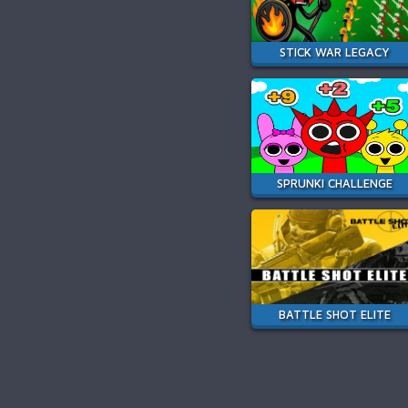
STICK WAR LEGACY
SPRUNKI CHALLENGE
BATTLE SHOT ELITE