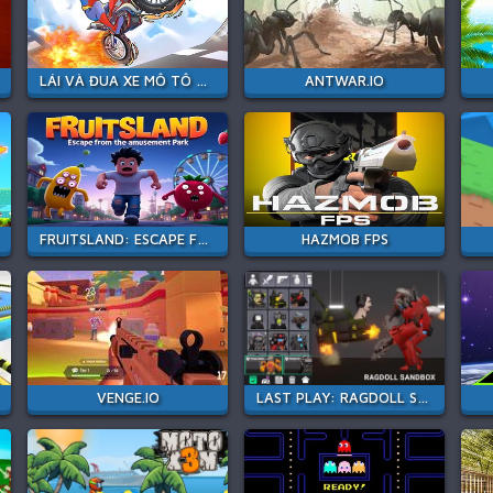
LÁI VÀ ĐUA XE MÔ TÔ ĐỒNG ĐỘI
ANTWAR.IO
FRUITSLAND: ESCAPE FROM THE AMUSEMENT PARK
HAZMOB FPS
VENGE.IO
LAST PLAY: RAGDOLL SANDBOX