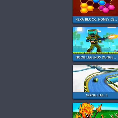
HEXA BLOCK: HONEY CELLS
NOOB LEGENDS DUNGEON ADVENTURES
GOING BALLS