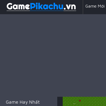
Game Mới
Line 98
Game Chiế
Game Hay Nhất