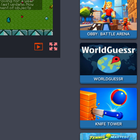
OBBY: BATTLE ARENA
WORLDGUESSR
KNIFE TOWER