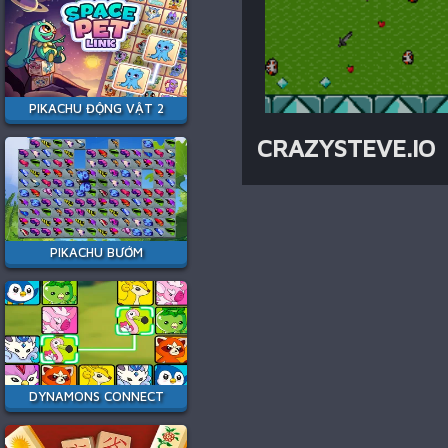
PIKACHU ĐỘNG VẬT 2
CRAZYSTEVE.IO
PIKACHU BƯỚM
DYNAMONS CONNECT