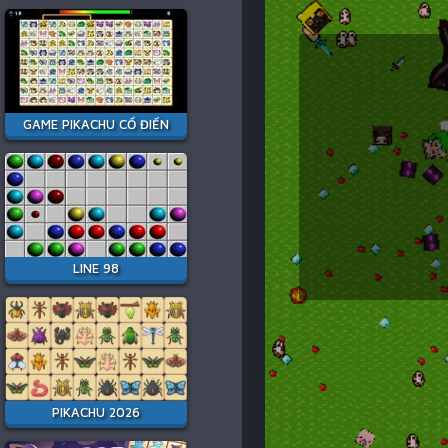
GAME PIKACHU CỔ ĐIỂN
LINE 98
PIKACHU 2026