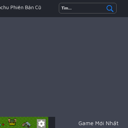
achu Phiên Bản Cũ
h Động
oyale
Game Mới Nhất