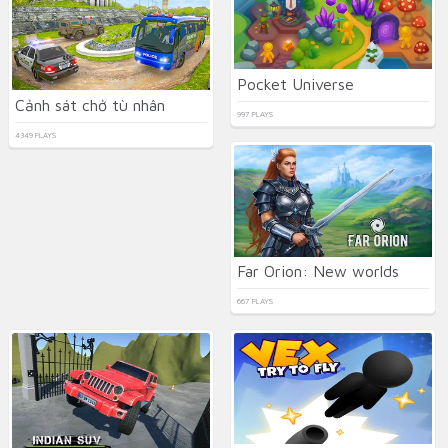
Pocket Universe
Cảnh sát chở tù nhân
997 PLAYS
4349 PLAYS
Far Orion: New worlds
667 PLAYS