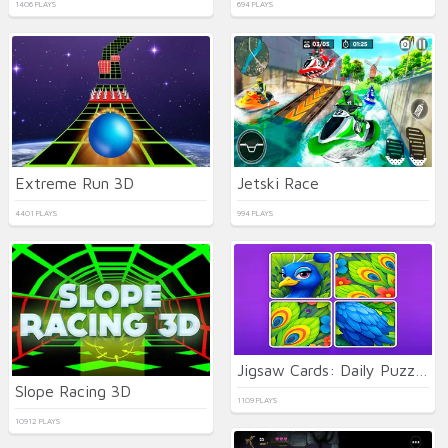
1406 PLAYS
694 PLAYS
Extreme Run 3D
Jetski Race
4401 PLAYS
994 PLAYS
Jigsaw Cards: Daily Puzzles
Slope Racing 3D
1109 PLAYS
10912 PLAYS