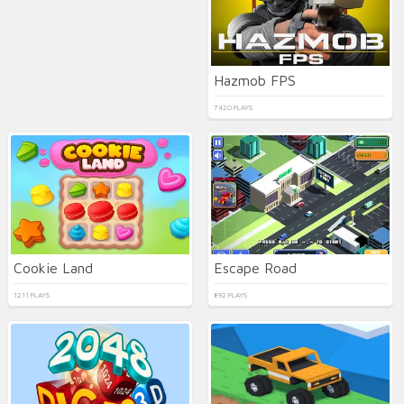
Hazmob FPS
7420 PLAYS
Cookie Land
Escape Road
1211 PLAYS
892 PLAYS