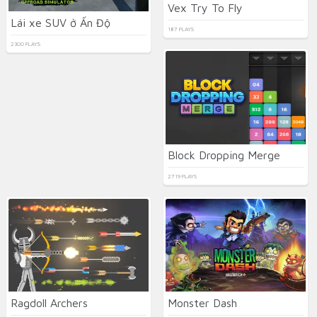
Vex Try To Fly
Lái xe SUV ở Ấn Độ
187 PLAYS
2300 PLAYS
Block Dropping Merge
2719 PLAYS
Ragdoll Archers
Monster Dash