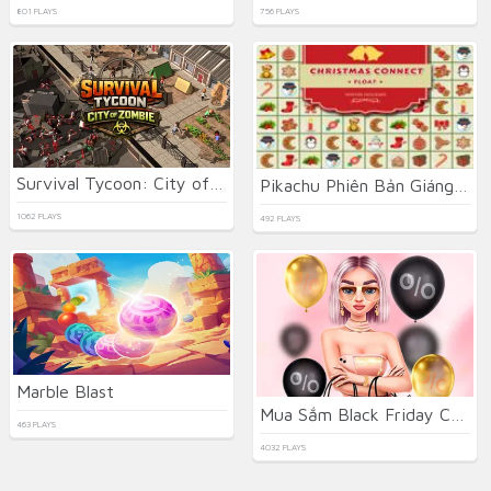
801 PLAYS
756 PLAYS
Survival Tycoon: City of Zombie
Pikachu Phiên Bản Giáng Sinh
1062 PLAYS
492 PLAYS
Marble Blast
Mua Sắm Black Friday Cùng Bạn Thân
463 PLAYS
4032 PLAYS