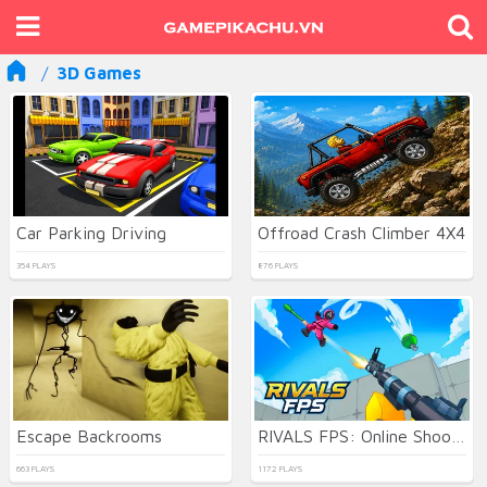
3D Games
Car Parking Driving
Offroad Crash Climber 4X4
354 PLAYS
876 PLAYS
Escape Backrooms
RIVALS FPS: Online Shooter
663 PLAYS
1172 PLAYS