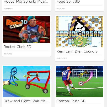
Huggy Mix Sprunki Music Box
Food Sort 3D
5283 PLAYS
332 PLAYS
Rocket Clash 3D
Kem Lạnh Điên Cuồng 3
365 PLAYS
3840 PLAYS
Draw and Fight: War Machines
Football Rush 3D