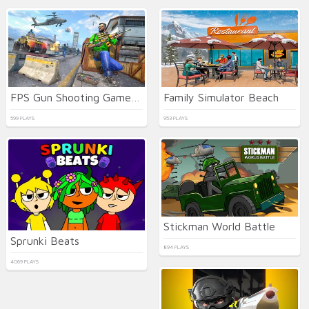
FPS Gun Shooting Game 3D
Family Simulator Beach
599 PLAYS
953 PLAYS
Stickman World Battle
Sprunki Beats
894 PLAYS
4069 PLAYS