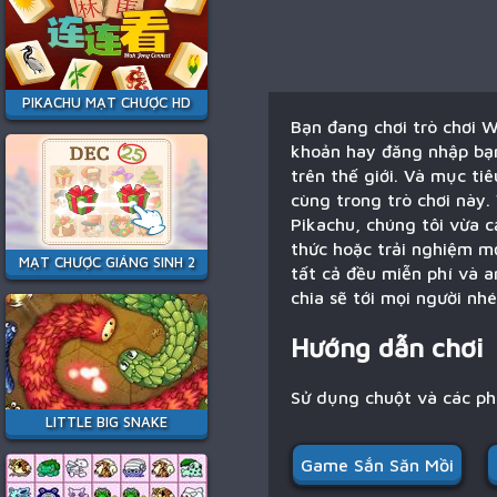
PIKACHU MẠT CHƯỢC HD
Bạn đang chơi trò chơi 
khoản hay đăng nhập bạn 
trên thế giới. Và mục ti
cùng trong trò chơi này.
Pikachu, chúng tôi vừa c
thức hoặc trải nghiệm m
MẠT CHƯỢC GIÁNG SINH 2
tất cả đều miễn phí và a
chia sẽ tới mọi người nhé
Hướng dẫn chơi
Sử dụng chuột và các p
LITTLE BIG SNAKE
Game Sắn Săn Mồi