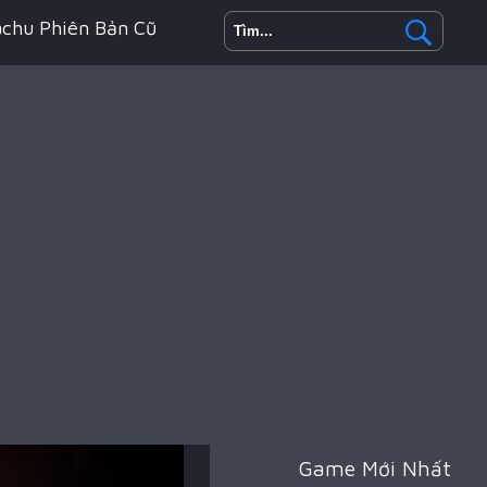
achu Phiên Bản Cũ
h Động
oyale
Game Mới Nhất