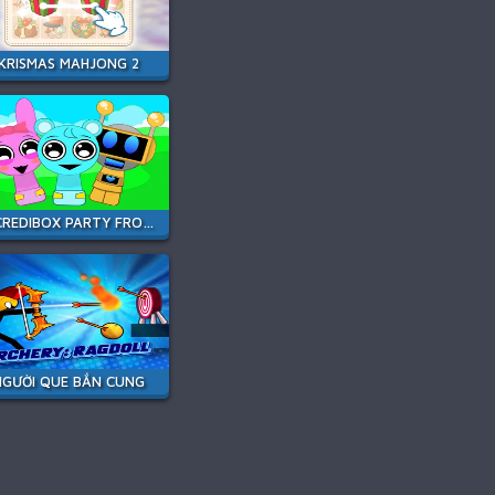
KRISMAS MAHJONG 2
INCREDIBOX PARTY FROZEN SPRUNKI BEAT
NGƯỜI QUE BẮN CUNG