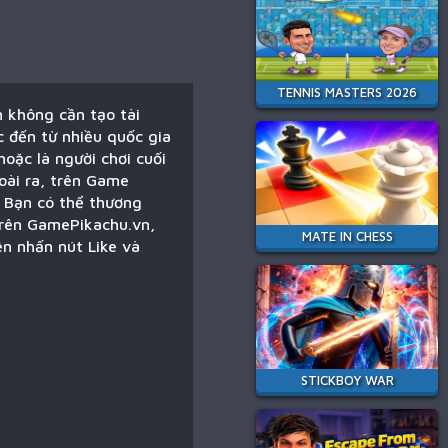
TENNIS MASTERS 2026
 không cần tạo tài
c đến từ nhiều quốc gia
oặc là người chơi cuối
oài ra, trên Game
. Bạn có thể thương
trên GamePikachu.vn,
MATE IN CHESS
ên nhấn nút Like và
STICKBOY WAR