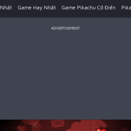
 Nhất
Game Hay Nhất
Game Pikachu Cổ Điển
Pik
ADVERTISEMENT
Game Bắn Súng
Game IO
Game Đua Xe
Game Hàn
n Thuật
Game Kỹ Năng
Game Minecraft
Battle R