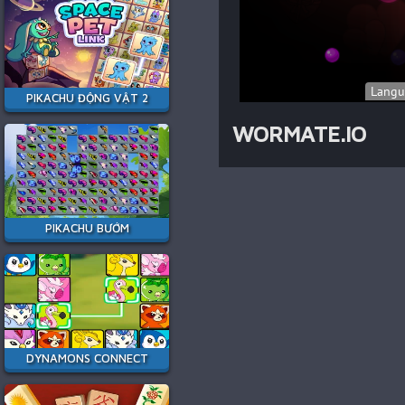
PIKACHU ĐỘNG VẬT 2
WORMATE.IO
PIKACHU BƯỚM
DYNAMONS CONNECT