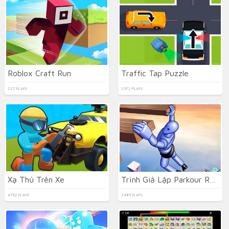
Roblox Craft Run
Traffic Tap Puzzle
227 PLAYS
2372 PLAYS
Xạ Thủ Trên Xe
Trình Giả Lập Parkour Ragdoll
4762 PLAYS
2489 PLAYS