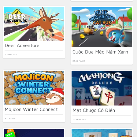
Deer Adventure
Cuộc Đua Mèo Nấm Xanh
1059 PLAYS
2542 PLAYS
Mojicon Winter Connect
Mạt Chược Cổ Điển
366 PLAYS
7248 PLAYS