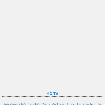
MÔ TẢ
Bạn đang chơi trò chơi Mega Parkour: Obby Escape Run tại