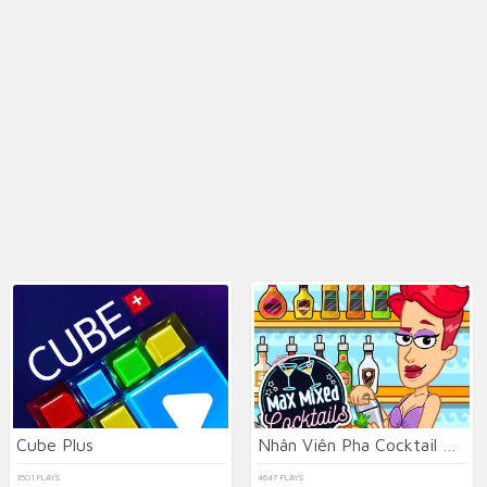
Cube Plus
Nhân Viên Pha Cocktail Đẳng Cấp
3501 PLAYS
4647 PLAYS