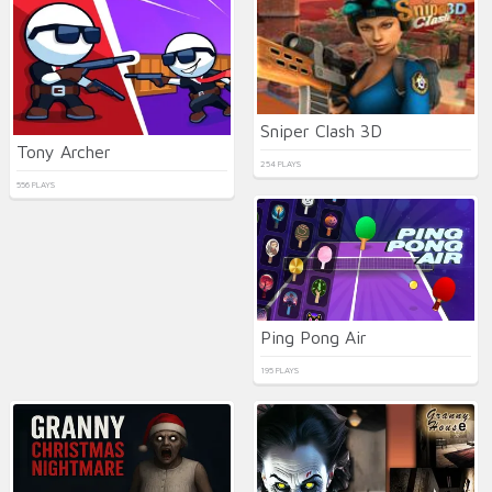
Sniper Clash 3D
Tony Archer
254 PLAYS
556 PLAYS
Ping Pong Air
195 PLAYS