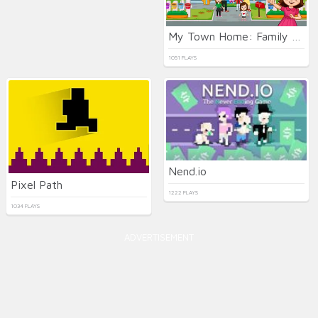
My Town Home: Family Playhouse
1051 PLAYS
Nend.io
Pixel Path
1222 PLAYS
1034 PLAYS
ADVERTISEMENT