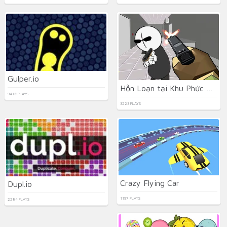
Gulper.io
Hỗn Loạn tại Khu Phức Hợp Cảnh Sát
9418 PLAYS
3223 PLAYS
Crazy Flying Car
Dupl.io
1197 PLAYS
2284 PLAYS