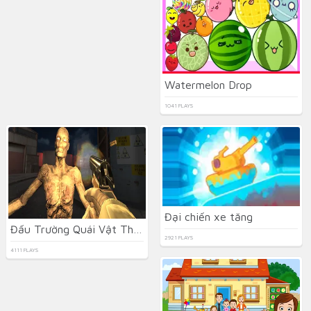
Watermelon Drop
1041 PLAYS
Đại chiến xe tăng
Đấu Trường Quái Vật Thây Ma Địa Ngục
2921 PLAYS
4111 PLAYS