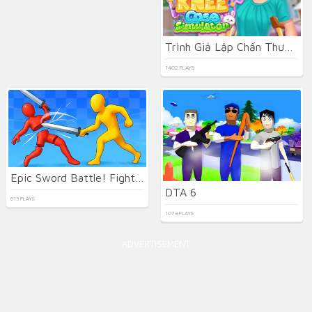
Trình Giả Lập Chấn Thương Đầu Gối
1402 PLAYS
Epic Sword Battle! Fight in the Ragdoll Arena
DTA 6
613 PLAYS
1073 PLAYS
ADVERTISEMENT