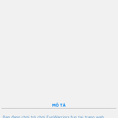
MÔ TẢ
Bạn đang chơi trò chơi EvoWarriors.fun tại trang web