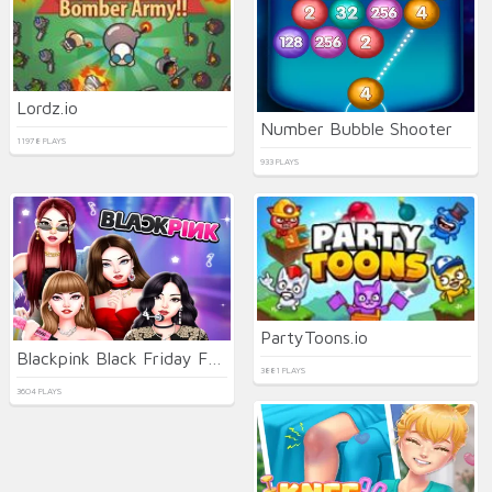
Lordz.io
Number Bubble Shooter
11978 PLAYS
933 PLAYS
PartyToons.io
Blackpink Black Friday Fever
3881 PLAYS
3604 PLAYS