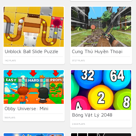
Unblock Ball Slide Puzzle
Cung Thủ Huyền Thoại
142 PLAYS
3727 PLAYS
Obby Universe: Mini
Bóng Vật Lý 2048
593 PLAYS
2444 PLAYS