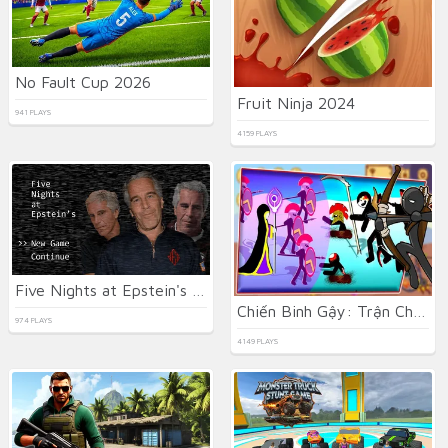
No Fault Cup 2026
Fruit Ninja 2024
941 PLAYS
4159 PLAYS
Five Nights at Epstein's Online
Chiến Binh Gậy: Trận Chiến Mới
974 PLAYS
4149 PLAYS