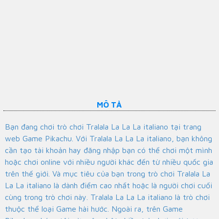
MÔ TẢ
Bạn đang chơi trò chơi Tralala La La La italiano tại trang
web Game Pikachu. Với Tralala La La La italiano, bạn không
cần tạo tài khoản hay đăng nhập bạn có thể chơi một mình
hoặc chơi online với nhiều người khác đến từ nhiều quốc gia
trên thế giới. Và mục tiêu của bạn trong trò chơi Tralala La
La La italiano là dành điểm cao nhất hoặc là người chơi cuối
cùng trong trò chơi này. Tralala La La La italiano là trò chơi
thuộc thể loại Game hài hước. Ngoài ra, trên Game