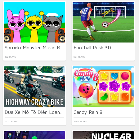
Sprunki Monster Music Beats
Football Rush 3D
532 PLAYS
694 PLAYS
Đua Xe Mô Tô Điên Loạn trên Đường
Candy Rain 8
5210 PLAYS
5207 PLAYS