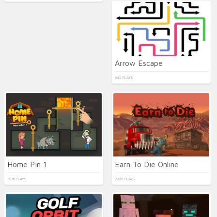
Arrow Escape
642 PLAYS
Home Pin 1
Earn To Die Online
3916 PLAYS
7451 PLAYS