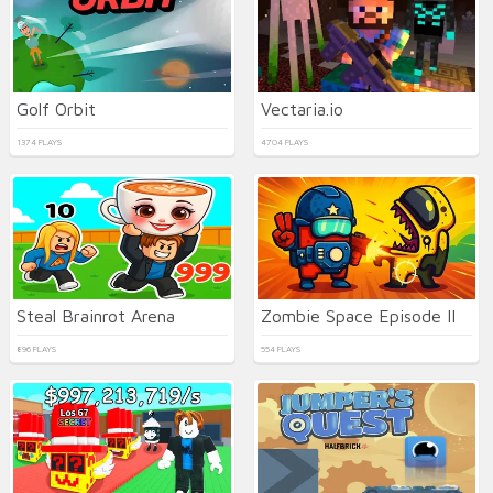
Golf Orbit
Vectaria.io
1374 PLAYS
4704 PLAYS
Steal Brainrot Arena
Zombie Space Episode II
896 PLAYS
554 PLAYS