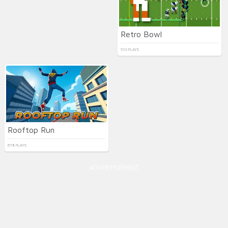
Retro Bowl
510 PLAYS
Rooftop Run
678 PLAYS
ADVERTISEMENT