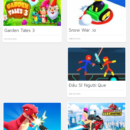
Snow War .io
Garden Tales 3
3385 PLAYS
8178 PLAYS
Đấu Sĩ Người Que
5323 PLAYS