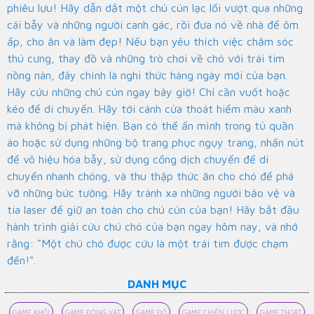
phiêu lưu! Hãy dẫn dắt một chú cún lạc lối vượt qua những
cái bẫy và những người canh gác, rồi đưa nó về nhà để ôm
ấp, cho ăn và làm đẹp! Nếu bạn yêu thích việc chăm sóc
thú cưng, thay đồ và những trò chơi về chó với trái tim
nồng nàn, đây chính là nghi thức hàng ngày mới của bạn.
Hãy cứu những chú cún ngay bây giờ! Chỉ cần vuốt hoặc
kéo để di chuyển. Hãy tới cánh cửa thoát hiểm màu xanh
mà không bị phát hiện. Bạn có thể ẩn mình trong tủ quần
áo hoặc sử dụng những bộ trang phục ngụy trang, nhấn nút
để vô hiệu hóa bẫy, sử dụng cổng dịch chuyển để di
chuyển nhanh chóng, và thu thập thức ăn cho chó để phá
vỡ những bức tường. Hãy tránh xa những người bảo vệ và
tia laser để giữ an toàn cho chú cún của bạn! Hãy bắt đầu
hành trình giải cứu chú chó của bạn ngay hôm nay, và nhớ
rằng: "Một chú chó được cứu là một trái tim được chạm
đến!".
DANH MỤC
GAME KHỐI
GAME ĐỘNG VẬT
GAME ĐỐ
GAME CHIẾN LƯỢC
GAME THOÁT