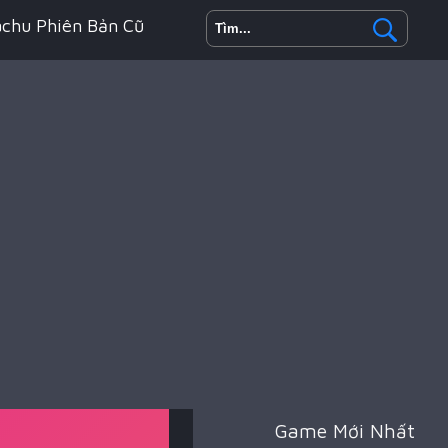
achu Phiên Bản Cũ
h Động
oyale
Game Mới Nhất