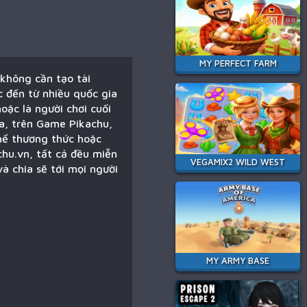
MY PERFECT FARM
 không cần tạo tài
c đến từ nhiều quốc gia
oặc là người chơi cuối
ra, trên Game Pikachu,
thể thương thức hoặc
hu.vn, tất cả đều miễn
VEGAMIX2 WILD WEST
à chia sẽ tới mọi người
MY ARMY BASE