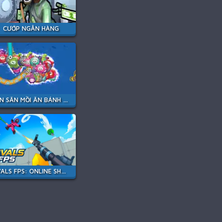
CƯỚP NGÂN HÀNG
RẮN SĂN MỒI ĂN BÁNH KẸO
RIVALS FPS: ONLINE SHOOTER