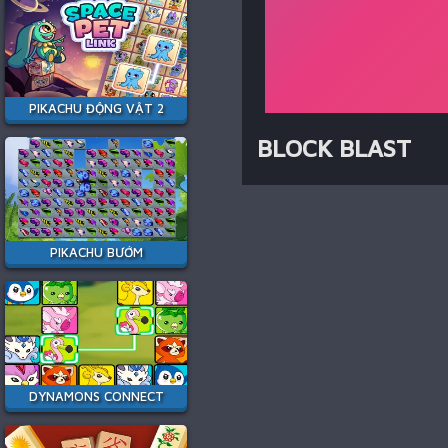
PIKACHU ĐỘNG VẬT 2
BLOCK BLAST
PIKACHU BƯỚM
DYNAMONS CONNECT