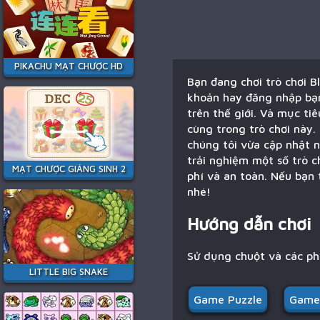
PIKACHU MẠT CHƯỢC HD
Bạn đang chơi trò chơi B
khoản hay đăng nhập bạn 
trên thế giới. Và mục tiê
cùng trong trò chơi này.
chúng tôi vừa cập nhật n
trải nghiệm một số trò 
MẠT CHƯỢC GIÁNG SINH 2
phí và an toàn. Nếu bạn 
nhé!
Hướng dẫn chơi
Sử dụng chuột và các p
LITTLE BIG SNAKE
Game Puzzle
Game