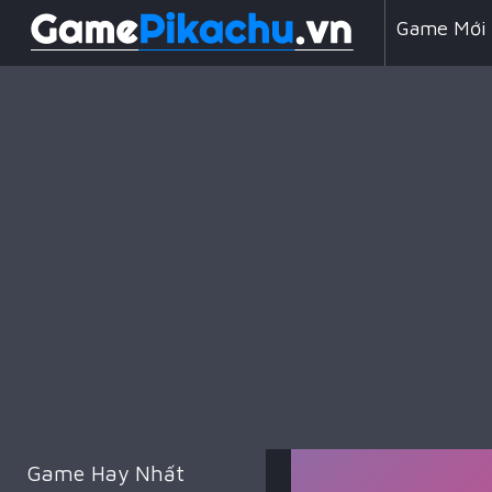
Game Mới
Line 98
Game Chiế
Game Hay Nhất