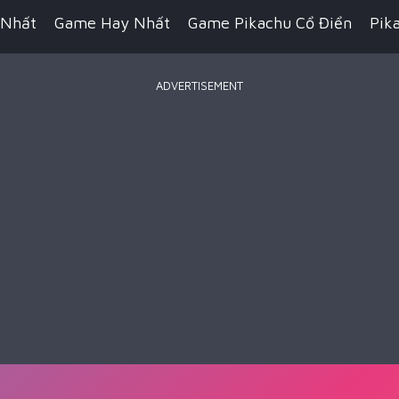
 Nhất
Game Hay Nhất
Game Pikachu Cổ Điển
Pik
ADVERTISEMENT
Game Bắn Súng
Game IO
Game Đua Xe
Game Hàn
n Thuật
Game Kỹ Năng
Game Minecraft
Battle R