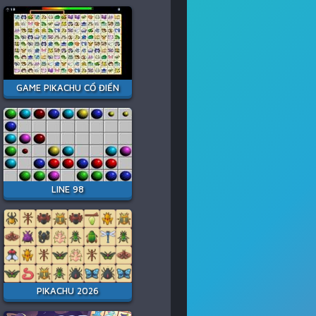
GAME PIKACHU CỔ ĐIỂN
LINE 98
PIKACHU 2026