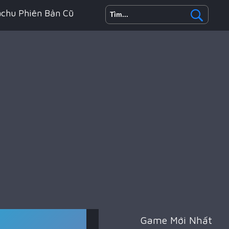
achu Phiên Bản Cũ
h Động
oyale
Game Mới Nhất