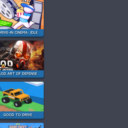
RIVE-IN CINEMA: IDLE
AOD ART OF DEFENSE
GOOD TO DRIVE