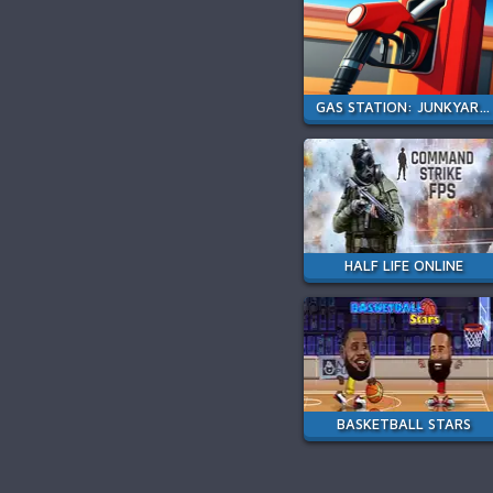
GAS STATION: JUNKYARD TYCOON
HALF LIFE ONLINE
BASKETBALL STARS