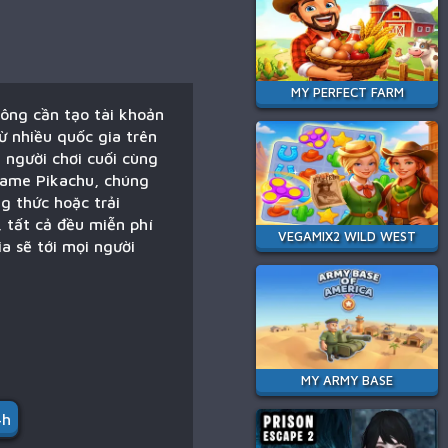
MY PERFECT FARM
hông cần tạo tài khoản
ừ nhiều quốc gia trên
 người chơi cuối cùng
 Game Pikachu, chúng
ng thức hoặc trải
 tất cả đều miễn phí
VEGAMIX2 WILD WEST
a sẽ tới mọi người
MY ARMY BASE
4h