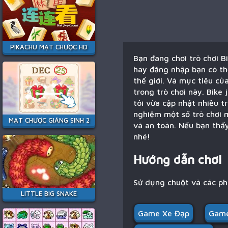
PIKACHU MẠT CHƯỢC HD
Bạn đang chơi trò chơi B
hay đăng nhập bạn có thể
thế giới. Và mục tiêu củ
trong trò chơi này. Bike
tôi vừa cập nhật nhiều t
nghiệm một số trò chơi 
MẠT CHƯỢC GIÁNG SINH 2
và an toàn. Nếu bạn thấy
nhé!
Hướng dẫn chơi
Sử dụng chuột và các p
LITTLE BIG SNAKE
Game Xe Đạp
Game