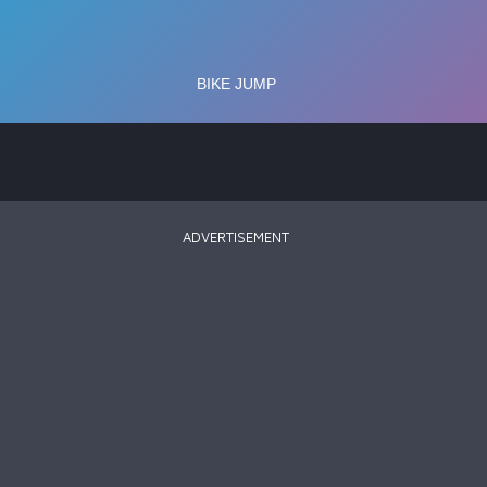
ADVERTISEMENT