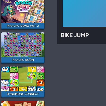
PIKACHU ĐỘNG VẬT 2
BIKE JUMP
PIKACHU BƯỚM
DYNAMONS CONNECT