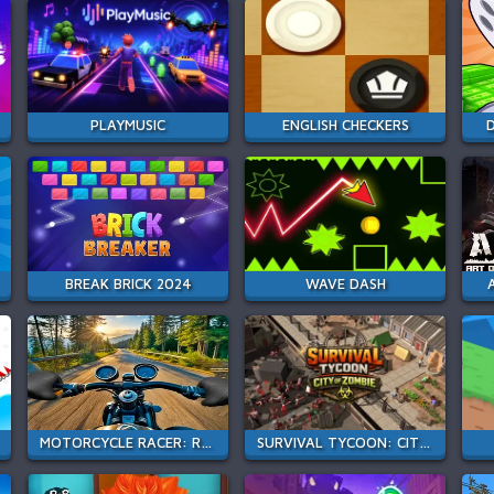
PLAYMUSIC
ENGLISH CHECKERS
D
BREAK BRICK 2024
WAVE DASH
MOTORCYCLE RACER: ROAD MAYHEM
SURVIVAL TYCOON: CITY OF ZOMBIE